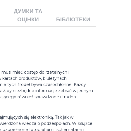
ДУМКИ ТА
ОЦІНКИ
БІБЛІОТЕКИ
, musi mieć dostęp do rzetelnych i
w kartach produktów, biuletynach
anie tych źródeł bywa czasochłonne. Każdy
ysł, by niezbędne informacje zebrać w jednym
rającego również sprawdzone i trudno
jmujących się elektroniką. Tak jak w
potwierdzona wiedza o podzespołach. W książce
ie uzupełnione fotografiami, schematami i