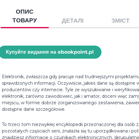
ОПИС
ТОВАРУ
ДЕТАЛІ
ЗМІСТ
Купуйте видання на ebookpoint.pl
Elektronik, zwłaszcza gdy pracuje nad trudniejszymi projektami
sprawdzonych informacji. Oczywiście, jakieś dane są dostępne 
producentów czy internecie. Tyle że wyszukiwanie i weryfikow
elektronik, zarówno zawodowiec, jak i amator, doceni więc zam
miejscu, w formie dobrze zorganizowanego zestawienia, zawie
dostępne dane szczegółowe.
To trzeci tom niezwykłej encyklopedii przeznaczonej dla osób za
pozostałych częściach serii, znalazła się tu uporządkowana i 
znajdziesz informacje o czujnikach elektronicznych, skrupulatn