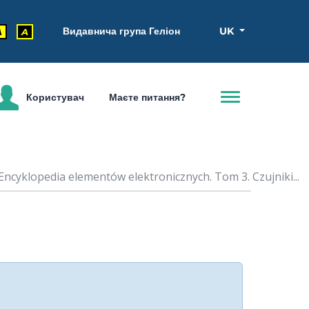
Видавнича група Геліон
UK
A
A
Користувач
Маєте питання?
ncyklopedia elementów elektronicznych. Tom 3. Czujniki...