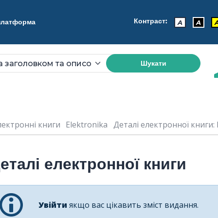
Контраст:
 платформа
A
A
Шукати
лектронні книги
Elektronika
Деталі електронної книги: E
еталі електронної книги
Увійти
якщо вас цікавить зміст видання.