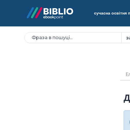
сучасна освітня
Е
Д