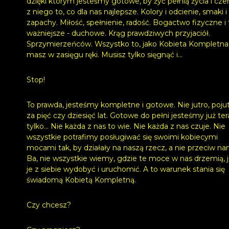
dzięki którym jesteśmy gotowe, by żyć pełnią życia i cze
z niego to, co dla nas najlepsze. Kolory i odcienie, smaki i
zapachy. Miłość, spełnienie, radość. Bogactwo fizyczne i 
ważniejsze - duchowe. Krąg prawdziwych przyjaciół.
Sprzymierzeńców. Wszystko to, jako Kobieta Kompletna
masz w zasięgu ręki. Musisz tylko sięgnąć i...
Stop!
To prawda, jesteśmy kompletne i gotowe. Nie jutro, pojut
za pięć czy dziesięć lat. Gotowe do pełni jesteśmy już ter
tylko... Nie każda z nas to wie. Nie każda z nas czuje. Nie
wszystkie potrafimy posługiwać się swoimi kobiecymi
mocami tak, by działały na naszą rzecz, a nie przeciw na
Ba, nie wszystkie wiemy, gdzie te moce w nas drzemią, 
je z siebie wydobyć i uruchomić. A to warunek stania się
świadomą Kobietą Kompletną.
Czy chcesz?