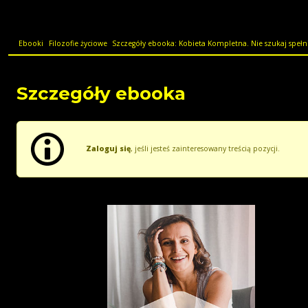
Ebooki
Filozofie życiowe
Szczegóły ebooka: Kobieta Kompletna. Nie szukaj spełni
Szczegóły ebooka
Zaloguj się
, jeśli jesteś zainteresowany treścią pozycji.