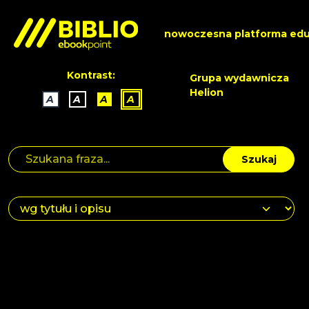
nowoczesna platforma edu
Kontrast:
Grupa wydawnicza
Helion
A
A
A
A
Szukaj