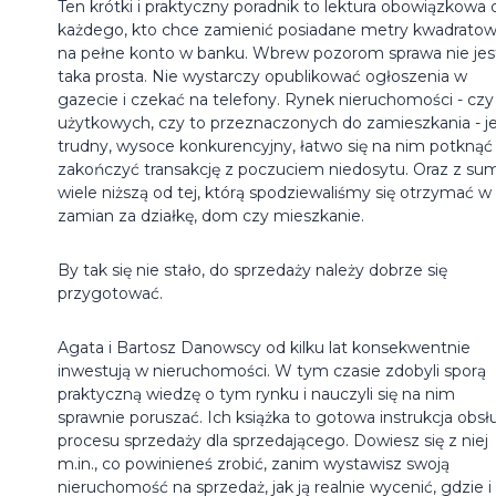
Ten krótki i praktyczny poradnik to lektura obowiązkowa 
każdego, kto chce zamienić posiadane metry kwadrato
na pełne konto w banku. Wbrew pozorom sprawa nie jes
taka prosta. Nie wystarczy opublikować ogłoszenia w
gazecie i czekać na telefony. Rynek nieruchomości - czy
użytkowych, czy to przeznaczonych do zamieszkania - j
trudny, wysoce konkurencyjny, łatwo się na nim potknąć 
zakończyć transakcję z poczuciem niedosytu. Oraz z su
wiele niższą od tej, którą spodziewaliśmy się otrzymać w
zamian za działkę, dom czy mieszkanie.
By tak się nie stało, do sprzedaży należy dobrze się
przygotować.
Agata i Bartosz Danowscy od kilku lat konsekwentnie
inwestują w nieruchomości. W tym czasie zdobyli sporą
praktyczną wiedzę o tym rynku i nauczyli się na nim
sprawnie poruszać. Ich książka to gotowa instrukcja obsł
procesu sprzedaży dla sprzedającego. Dowiesz się z niej
m.in., co powinieneś zrobić, zanim wystawisz swoją
nieruchomość na sprzedaż, jak ją realnie wycenić, gdzie i