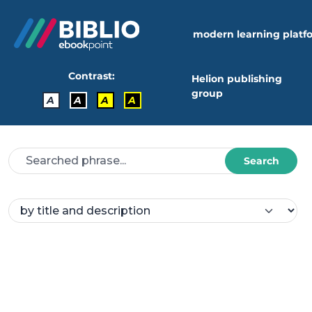
modern learning platf
Contrast:
Helion publishing
group
A
A
A
A
Search