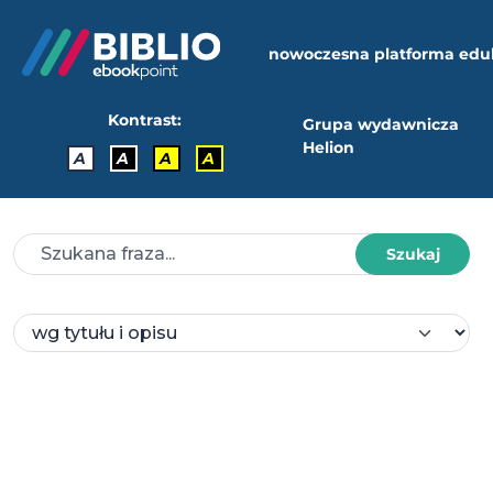
nowoczesna platforma edu
Kontrast:
Grupa wydawnicza
Helion
A
A
A
A
Szukaj