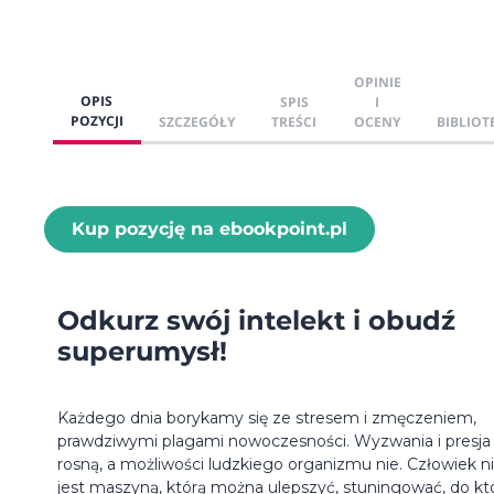
OPINIE
OPIS
SPIS
I
POZYCJI
SZCZEGÓŁY
TREŚCI
OCENY
BIBLIOT
Kup pozycję na ebookpoint.pl
Odkurz swój intelekt i obudź
superumysł!
Każdego dnia borykamy się ze stresem i zmęczeniem,
prawdziwymi plagami nowoczesności. Wyzwania i presja
rosną, a możliwości ludzkiego organizmu nie. Człowiek n
jest maszyną, którą można ulepszyć, stuningować, do kt