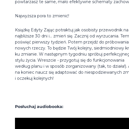
powtarzasz te same, mało efektywne schematy zacho
Najwyższa pora to zmienić!
Książkę Edyty Zając potraktuj jak osobisty przewodnik na
najbliższe 30 dni i... zmień się. Zacznij od wyrzucania. Te
poświęć pierwszy tydzień. Potem przejdź do próbowania
nowych rzeczy. To będzie Twój kolejny, siedmiodniowy k
ku zmianie. W następnym tygodniu spróbuj perfekcyjne
stylu życia. Wreszcie - przygotuj się do funkcjonowania
według planu i w sposób zorganizowany (tak, to działa!).
na koniec naucz się adaptować do niespodziewanych zm
i oczekuj kolejnych!
Posłuchaj audiobooka: