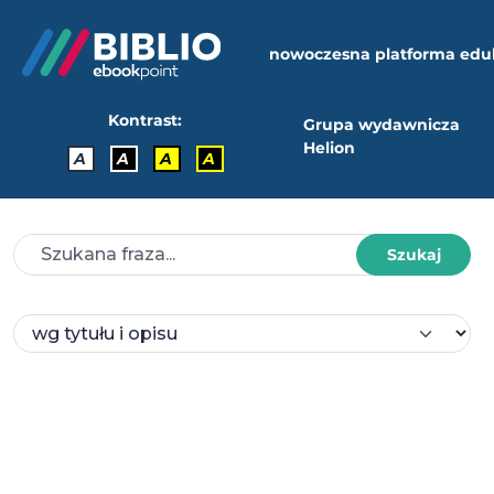
nowoczesna platforma edu
Kontrast:
Grupa wydawnicza
Helion
A
A
A
A
Szukaj