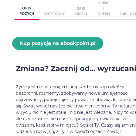
OPINIE
OPIS
SPIS
I
POZYCJI
SZCZEGÓŁY
TREŚCI
OCENY
BIBLIOT
Kup pozycję na ebookpoint.pl
Zmiana? Zacznij od... wyrzucani
Życie jest nieustanną zmianą. Rodzimy się maleńcy i
bezbronni, rośniemy, zdobywamy nowe umiejętności,
dojrzewamy, podejmujemy poważne obowiązki, starzej
się. Świat wokół nas też nie trwa nieruchomy. To naturaln
w życiu nic nie jest stałe i nic nie jest wieczne. Niby to wi
ale czy czasem nie masz niepokojącego wrażenia, że
owszem, ktoś stoi w miejscu? Ściślej Ty. Czasy się zmieni
ludzie się rozwijają, a Ty ? w swoich oczach ? wciąż