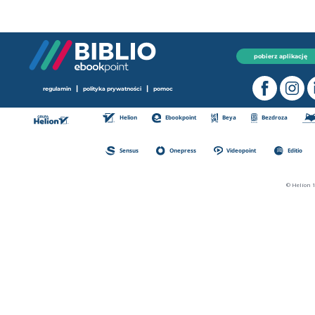
pobierz aplikację
|
|
regulamin
polityka prywatności
pomoc
Helion
Ebookpoint
Beya
Bezdroza
Sensus
Onepress
Videopoint
Editio
© Helion 1