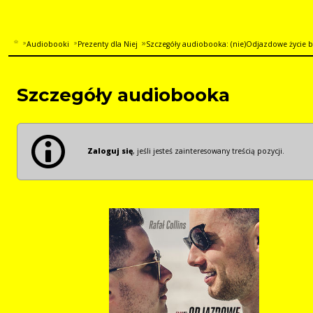
Audiobooki
Prezenty dla Niej
Szczegóły audiobooka: (nie)Odjazdowe życie br
Szczegóły audiobooka
Zaloguj się
, jeśli jesteś zainteresowany treścią pozycji.