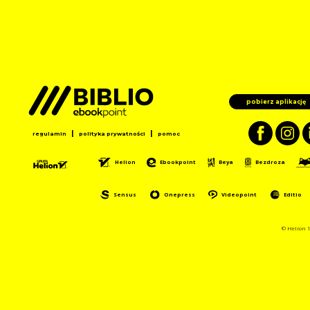
pobierz aplikację
|
|
regulamin
polityka prywatności
pomoc
Helion
Ebookpoint
Beya
Bezdroza
Sensus
Onepress
Videopoint
Editio
© Helion 1