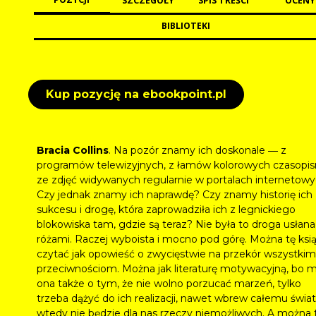
SZCZEGÓŁY
SPIS TREŚCI
OCENY
BIBLIOTEKI
Kup pozycję na ebookpoint.pl
Bracia Collins
. Na pozór znamy ich doskonale ― z
programów telewizyjnych, z łamów kolorowych czasopi
ze zdjęć widywanych regularnie w portalach internetowy
Czy jednak znamy ich naprawdę? Czy znamy historię ich
sukcesu i drogę, która zaprowadziła ich z legnickiego
blokowiska tam, gdzie są teraz? Nie była to droga usłana
różami. Raczej wyboista i mocno pod górę. Można tę ksi
czytać jak opowieść o zwycięstwie na przekór wszystkim
przeciwnościom. Można jak literaturę motywacyjną, bo 
ona także o tym, że nie wolno porzucać marzeń, tylko
trzeba dążyć do ich realizacji, nawet wbrew całemu świa
wtedy nie będzie dla nas rzeczy niemożliwych. A można 