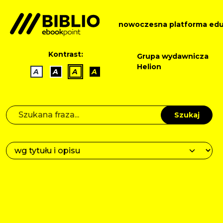
nowoczesna platforma edu
Kontrast:
Grupa wydawnicza
Helion
A
A
A
A
Szukaj