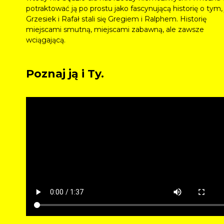
potraktować ją po prostu jako fascynującą historię o tym, 
Grzesiek i Rafał stali się Gregiem i Ralphem. Historię
miejscami smutną, miejscami zabawną, ale zawsze
wciągającą.
Poznaj ją i Ty.