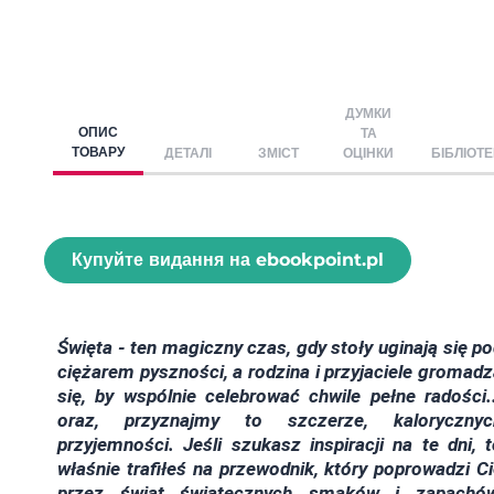
ДУМКИ
ОПИС
ТА
ТОВАРУ
ДЕТАЛІ
ЗМІСТ
ОЦІНКИ
БІБЛІОТ
Купуйте видання на ebookpoint.pl
Święta - ten magiczny czas, gdy stoły uginają się p
ciężarem pyszności, a rodzina i przyjaciele gromad
się, by wspólnie celebrować chwile pełne radości.
oraz, przyznajmy to szczerze, kalorycznyc
przyjemności. Jeśli szukasz inspiracji na te dni, 
właśnie trafiłeś na przewodnik, który poprowadzi C
przez świat świątecznych smaków i zapachów