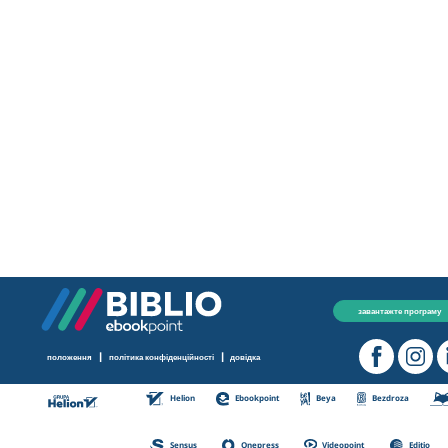
завантажте програму
|
|
положення
політика конфіденційності
довідка
Helion
Ebookpoint
Beya
Bezdroza
Sensus
Onepress
Videopoint
Editio