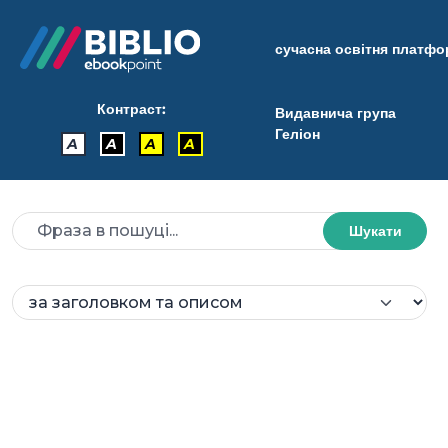
сучасна освітня платф
Контраст:
Видавнича група
Геліон
A
A
A
A
Шукати