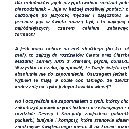
Dla miłośników jajek przygotowałem rozdział pełe
niespodzianek - Jaja w każdej możliwej postaci: 
sadzonych po jeżyków, myszek i zajączków. B
przecież jaja w święta muszą być, i to najlepiej
najróżniejszych, czasem całkiem zabawnyc
formach!
A jeśli masz ochotę na coś słodkiego (bo kto ni
ma?), to zajrzyj do rozdziałów Ciasta oraz Ciastk
Mazurki, serniki, rurki z kremem, ptysie, donatki.
Wszystko to czeka, by sprawić, że Twoje święta bę
absolutnie nie do zapomnienia. Ostrzegam jednak 
wypieki te mają w sobie coś takiego, że zawsz
kończy się na "tylko jednym kawałku więcej"!
No i oczywiście nie zapomniałem o tych, którzy ch
zakończyć posiłek czymś lekkim i orzeźwiającym -
rozdziale Desery i Kompoty znajdziesz galaretki
pucharki, budynie i kompoty, które stanowią ideal
zamknięcie świątecznego menu. A na koniec mam