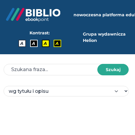
nowoczesna platforma edu
Kontrast:
Grupa wydawnicza
Helion
A
A
A
A
Szukaj