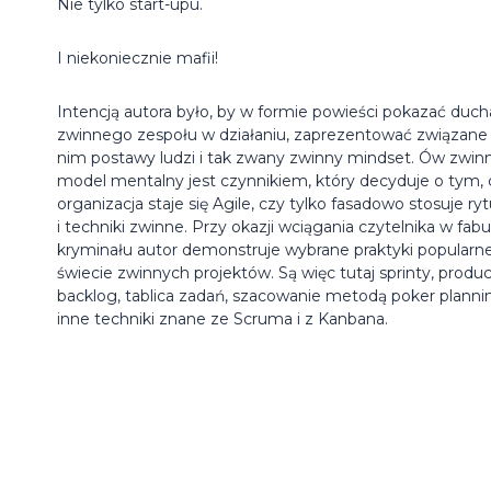
Nie tylko start-upu.
I niekoniecznie mafii!
Intencją autora było, by w formie powieści pokazać duch
zwinnego zespołu w działaniu, zaprezentować związane
nim postawy ludzi i tak zwany zwinny mindset. Ów zwin
model mentalny jest czynnikiem, który decyduje o tym, 
organizacja staje się Agile, czy tylko fasadowo stosuje ry
i techniki zwinne. Przy okazji wciągania czytelnika w fabu
kryminału autor demonstruje wybrane praktyki popularn
świecie zwinnych projektów. Są więc tutaj sprinty, produ
backlog, tablica zadań, szacowanie metodą poker plannin
inne techniki znane ze Scruma i z Kanbana.