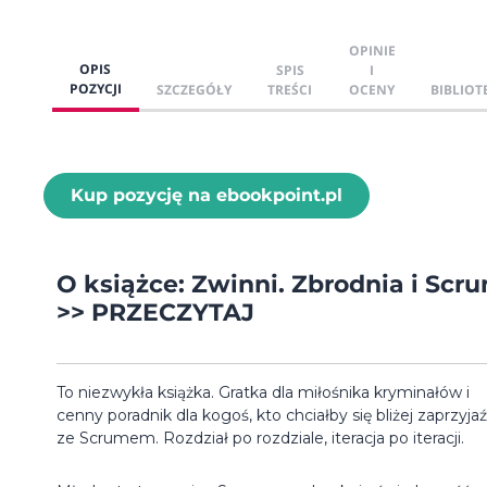
OPINIE
OPIS
SPIS
I
POZYCJI
SZCZEGÓŁY
TREŚCI
OCENY
BIBLIOT
Kup pozycję na ebookpoint.pl
O książce: Zwinni. Zbrodnia i Scr
>> PRZECZYTAJ
To niezwykła książka. Gratka dla miłośnika kryminałów i
cenny poradnik dla kogoś, kto chciałby się bliżej zaprzyjaź
ze Scrumem. Rozdział po rozdziale, iteracja po iteracji.