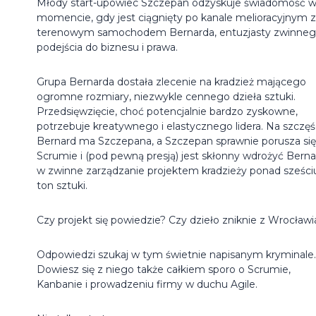
Młody start-upowiec Szczepan odzyskuje świadomość 
momencie, gdy jest ciągnięty po kanale melioracyjnym 
terenowym samochodem Bernarda, entuzjasty zwinne
podejścia do biznesu i prawa.
Grupa Bernarda dostała zlecenie na kradzież mającego
ogromne rozmiary, niezwykle cennego dzieła sztuki.
Przedsięwzięcie, choć potencjalnie bardzo zyskowne,
potrzebuje kreatywnego i elastycznego lidera. Na szczęś
Bernard ma Szczepana, a Szczepan sprawnie porusza si
Scrumie i (pod pewną presją) jest skłonny wdrożyć Bern
w zwinne zarządzanie projektem kradzieży ponad sześci
ton sztuki.
Czy projekt się powiedzie? Czy dzieło zniknie z Wrocławi
Odpowiedzi szukaj w tym świetnie napisanym kryminale.
Dowiesz się z niego także całkiem sporo o Scrumie,
Kanbanie i prowadzeniu firmy w duchu Agile.