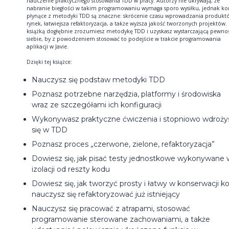
nauczenie praktycznego stosowania TDD w pracy. Autorzy nie ukrywają, że
nabranie biegłości w takim programowaniu wymaga sporo wysiłku, jednak kor
płynące z metodyki TDD są znaczne: skrócenie czasu wprowadzania produkt
rynek, łatwiejsza refaktoryzacja, a także wyższa jakość tworzonych projektów. 
książką dogłębnie zrozumiesz metodykę TDD i uzyskasz wystarczającą pewno
siebie, by z powodzeniem stosować to podejście w trakcie programowania
aplikacji w Javie.
Dzięki tej książce:
Nauczysz się podstaw metodyki TDD
Poznasz potrzebne narzędzia, platformy i środowiska
wraz ze szczegółami ich konfiguracji
Wykonywasz praktyczne ćwiczenia i stopniowo wdroży
się w TDD
Poznasz proces „czerwone, zielone, refaktoryzacja”
Dowiesz się, jak pisać testy jednostkowe wykonywane 
izolacji od reszty kodu
Dowiesz się, jak tworzyć prosty i łatwy w konserwacji ko
nauczysz się refaktoryzować już istniejący
Nauczysz się pracować z atrapami, stosować
programowanie sterowane zachowaniami, a także