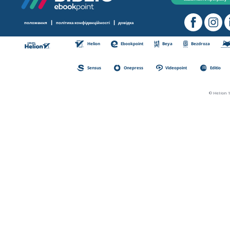
|
|
положення
політика конфіденційності
довідка
Helion
Ebookpoint
Beya
Bezdroza
Sensus
Onepress
Videopoint
Editio
© Helion 1