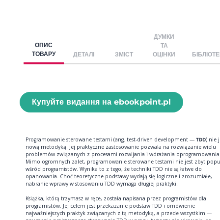
ДУМКИ
ОПИС
ТА
ТОВАРУ
ДЕТАЛІ
ЗМІСТ
ОЦІНКИ
БІБЛІОТ
Купуйте видання на ebookpoint.pl
Programowanie sterowane testami (ang. test-driven development —
TDD
) nie 
nową metodyką. Jej praktyczne zastosowanie pozwala na rozwiązanie wielu
problemów związanych z procesami rozwijania i wdrażania oprogramowania
Mimo ogromnych zalet, programowanie sterowane testami nie jest zbyt popu
wśród programistów. Wynika to z tego, że techniki TDD nie są łatwe do
opanowania. Choć teoretyczne podstawy wydają się logiczne i zrozumiałe,
nabranie wprawy w stosowaniu TDD wymaga długiej praktyki.
Książka, którą trzymasz w ręce, została napisana przez programistów dla
programistów. Jej celem jest przekazanie podstaw TDD i omówienie
najważniejszych praktyk związanych z tą metodyką, a przede wszystkim —