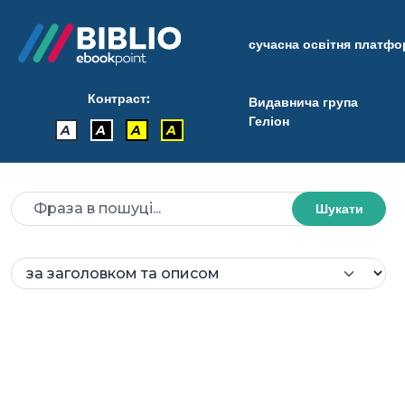
сучасна освітня платф
Контраст:
Видавнича група
Геліон
A
A
A
A
Шукати