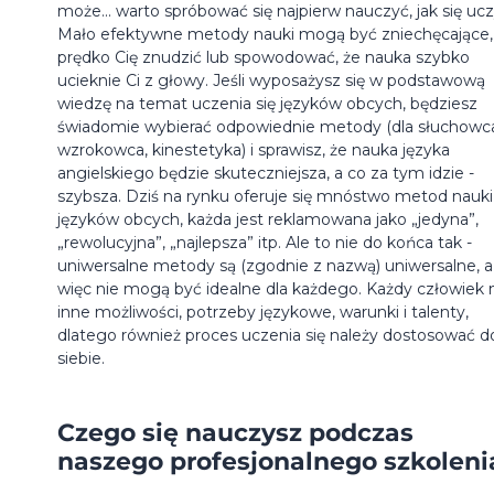
może... warto spróbować się najpierw nauczyć, jak się uc
Mało efektywne metody nauki mogą być zniechęcające,
prędko Cię znudzić lub spowodować, że nauka szybko
ucieknie Ci z głowy. Jeśli wyposażysz się w podstawową
wiedzę na temat uczenia się języków obcych, będziesz
świadomie wybierać odpowiednie metody (dla słuchowc
wzrokowca, kinestetyka) i sprawisz, że nauka języka
angielskiego będzie skuteczniejsza, a co za tym idzie -
szybsza. Dziś na rynku oferuje się mnóstwo metod nauki
języków obcych, każda jest reklamowana jako „jedyna”,
„rewolucyjna”, „najlepsza” itp. Ale to nie do końca tak -
uniwersalne metody są (zgodnie z nazwą) uniwersalne, a
więc nie mogą być idealne dla każdego. Każdy człowiek
inne możliwości, potrzeby językowe, warunki i talenty,
dlatego również proces uczenia się należy dostosować d
siebie.
Czego się nauczysz podczas
naszego profesjonalnego szkoleni