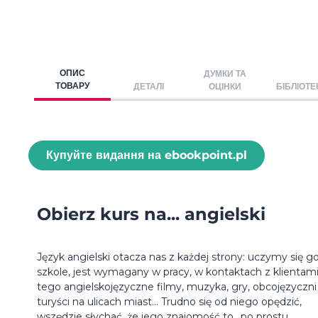
ОПИС
ДУМКИ ТА
ТОВАРУ
ДЕТАЛІ
ОЦІНКИ
БІБЛІОТЕ
Купуйте видання на ebookpoint.pl
Obierz kurs na... angielski
Język angielski otacza nas z każdej strony: uczymy się g
szkole, jest wymagany w pracy, w kontaktach z klientami
tego angielskojęzyczne filmy, muzyka, gry, obcojęzyczni
turyści na ulicach miast... Trudno się od niego opędzić,
wszędzie słychać, że jego znajomość to „po prostu