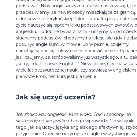
podstawa”. Niby angielszczyzna otacza nas zewsząd, ale
przecież wiemy, że nawet osoby mieszkające za granicą, 
członkowie amerykańskiej Polonii, potrafią przez całe sw
życie nauczyć się raptem kilku podstawowych zwrotów 
angielsku. Podobnie bywa z nami - uczymy się od dzieck
słuchamy podcastów, chodzimy na lekcje, ale gdy trzeba
posłużyć angielskim, w mowie lub w piśmie, czujemy
narastającą panikę. Jak wreszcie poradzić sobie z tą barier
jeśli czujemy, że spróbowaliśmy już wszystkiego, a tu dal
„sorry, I don’t speak English”? Niezależnie, czy masz za 
wiele lat bezskutecznej nauki, czy stawiasz w angielskim
pierwsze kroki, ten kurs jest dla Ciebie.
Jak się uczyć uczenia?
Jak zhakować angielski. Kurs video. Triki i sposoby na
skuteczną naukę języka obcego
wprowadzi Cię w tajniki
tego, jak się uczyć języka angielskiego efektywniej, szybci
przyjemniej. Obecnie uczymy się ciągle i wszystkiego, wi