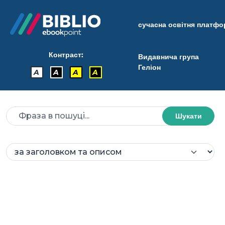
сучасна освітня платф
Контраст:
Видавнича група
Геліон
A
A
A
A
Шукати