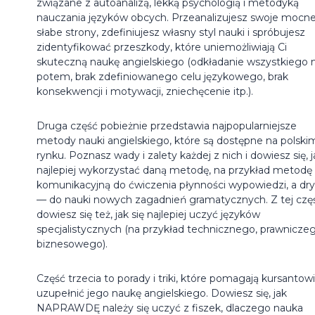
związane z autoanalizą, lekką psychologią i metodyką
nauczania języków obcych. Przeanalizujesz swoje mocne
słabe strony, zdefiniujesz własny styl nauki i spróbujesz
zidentyfikować przeszkody, które uniemożliwiają Ci
skuteczną naukę angielskiego (odkładanie wszystkiego 
potem, brak zdefiniowanego celu językowego, brak
konsekwencji i motywacji, zniechęcenie itp.).
Druga część pobieżnie przedstawia najpopularniejsze
metody nauki angielskiego, które są dostępne na polski
rynku. Poznasz wady i zalety każdej z nich i dowiesz się, j
najlepiej wykorzystać daną metodę, na przykład metodę
komunikacyjną do ćwiczenia płynności wypowiedzi, a dry
— do nauki nowych zagadnień gramatycznych. Z tej czę
dowiesz się też, jak się najlepiej uczyć języków
specjalistycznych (na przykład technicznego, prawniczeg
biznesowego).
Część trzecia to porady i triki, które pomagają kursantowi
uzupełnić jego naukę angielskiego. Dowiesz się, jak
NAPRAWDĘ należy się uczyć z fiszek, dlaczego nauka