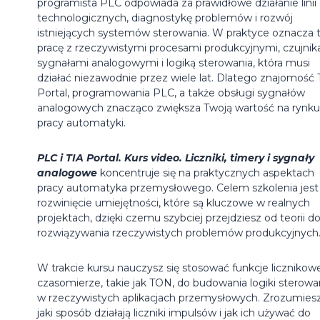
programista PLC odpowiada za prawidłowe działanie linii
technologicznych, diagnostykę problemów i rozwój
istniejących systemów sterowania. W praktyce oznacza 
pracę z rzeczywistymi procesami produkcyjnymi, czujnik
sygnałami analogowymi i logiką sterowania, która musi
działać niezawodnie przez wiele lat. Dlatego znajomość 
Portal, programowania PLC, a także obsługi sygnałów
analogowych znacząco zwiększa Twoją wartość na rynku
pracy automatyki.
PLC i TIA Portal. Kurs video. Liczniki, timery i sygnały
analogowe
koncentruje się na praktycznych aspektach
pracy automatyka przemysłowego. Celem szkolenia jest
rozwinięcie umiejętności, które są kluczowe w realnych
projektach, dzięki czemu szybciej przejdziesz od teorii d
rozwiązywania rzeczywistych problemów produkcyjnych
W trakcie kursu nauczysz się stosować funkcje licznikowe
czasomierze, takie jak TON, do budowania logiki sterowa
w rzeczywistych aplikacjach przemysłowych. Zrozumiesz
jaki sposób działają liczniki impulsów i jak ich używać do