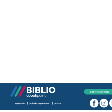
pobierz aplikację
|
|
regulamin
polityka prywatności
pomoc