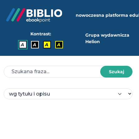
nowoczesna platforma edu
Kontrast:
Grupa wydawnicza
Helion
A
A
A
A
Szukaj