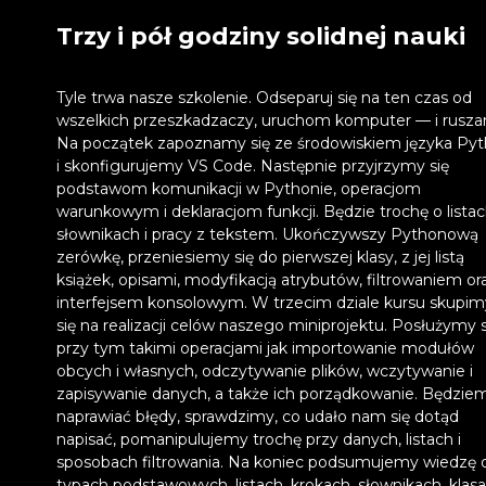
Trzy i pół godziny solidnej nauki
Tyle trwa nasze szkolenie. Odseparuj się na ten czas od
wszelkich przeszkadzaczy, uruchom komputer — i rusz
Na początek zapoznamy się ze środowiskiem języka Py
i skonfigurujemy VS Code. Następnie przyjrzymy się
podstawom komunikacji w Pythonie, operacjom
warunkowym i deklaracjom funkcji. Będzie trochę o listac
słownikach i pracy z tekstem. Ukończywszy Pythonową
zerówkę, przeniesiemy się do pierwszej klasy, z jej listą
książek, opisami, modyfikacją atrybutów, filtrowaniem or
interfejsem konsolowym. W trzecim dziale kursu skupim
się na realizacji celów naszego miniprojektu. Posłużymy s
przy tym takimi operacjami jak importowanie modułów
obcych i własnych, odczytywanie plików, wczytywanie i
zapisywanie danych, a także ich porządkowanie. Będzie
naprawiać błędy, sprawdzimy, co udało nam się dotąd
napisać, pomanipulujemy trochę przy danych, listach i
sposobach filtrowania. Na koniec podsumujemy wiedzę 
typach podstawowych, listach, krokach, słownikach, klasa