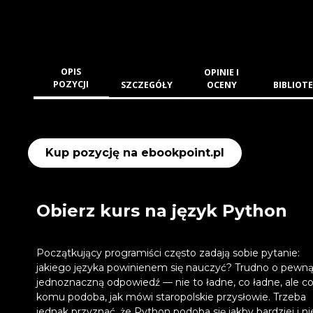
OPIS
OPINIE I
POZYCJI
SZCZEGÓŁY
OCENY
BIBLIOTE
Kup pozycję na ebookpoint.pl
Obierz kurs na język Python
Początkujący programiści często zadają sobie pytanie:
jakiego języka powinienem się nauczyć? Trudno o pewną
jednoznaczną odpowiedź — nie to ładne, co ładne, ale co
komu podoba, jak mówi staropolskie przysłowie. Trzeba
jednak przyznać, że Python podoba się jakby bardziej i n