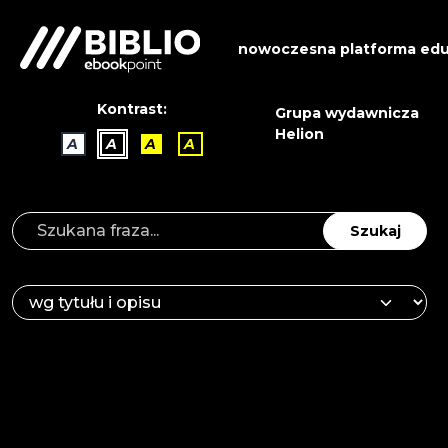
nowoczesna platforma edu
Kontrast:
Grupa wydawnicza
Helion
A
A
A
A
Szukaj