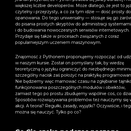
większej liczbie developerów. Może dlatego, że jest to ję
czytelny i przejrzysty, a co za tym idzie — dość prosty do
opanowania. Do tego uniwersalny — stosuje się go zaró
do pisania prostych skryptów do administracji systemami,
i do budowania nowoczesnych serwisów internetowych.
Przydaje się także w procesach związanych z coraz
popularniejszym uczeniem maszynowym.
Znajomość z Pythonem proponujemy rozpocząć od udz
w naszym kursie. Został on pomyślany tak, by wiedzę
teoretyczną o języku ograniczyć do niezbędnego mini
szczególny nacisk zaś położyć na praktykę programowan
Nie będziemy więc marnować czasu na zgłębianie tajni
funkcjonowania poszczególnych modułów i obiektów,
zamiast tego po prostu zbudujemy wspólnie coś, co dzia
Sposobów rozwiązywania problemów też nauczymy się 
akcji. A teoria? Regułki, zasady, wyjątki? Oczywiście, i te
można się nauczyć. Tylko po co?