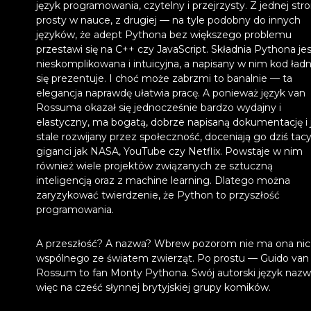
język programowania, czytelny i przejrzysty. Z jednej str
prosty w nauce, z drugiej — na tyle podobny do innych
języków, że adept Pythona bez większego problemu
przestawi się na C++ czy JavaScript. Składnia Pythona je
nieskomplikowana i intuicyjna, a napisany w nim kod ładn
się prezentuje. I choć może zabrzmi to banalnie — ta
elegancja naprawdę ułatwia pracę. A ponieważ język van
Rossuma okazał się jednocześnie bardzo wydajny i
elastyczny, ma bogatą, dobrze napisaną dokumentację i 
stale rozwijany przez społeczność, doceniają go dziś tac
giganci jak NASA, YouTube czy Netflix. Powstaje w nim
również wiele projektów związanych ze sztuczną
inteligencją oraz z machine learning. Dlatego można
zaryzykować twierdzenie, że Python to przyszłość
programowania.
A przeszłość? A nazwa? Wbrew pozorom nie ma ona nic
wspólnego ze światem zwierząt. Po prostu — Guido van
Rossum to fan Monty Pythona. Swój autorski język nazw
więc na cześć słynnej brytyjskiej grupy komików.