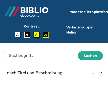
moderne lernplattfo
Kontrast:
Verlagsgruppe
Helion
A
A
A
A
Suchen