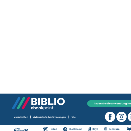
laden sie die anwendung he
|
|
vorschriften
datenschutz-bestimmungen
hilfe
Helion
Ebookpoint
Beya
Bezdroza