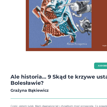
AUDIOB
Ale historia... 9 Skąd te krzywe ust
Bolesławie?
Grażyna Bąkiewicz
Cześć, jestem Julek. Mam dwanaście lat i chciałbym mieć przyjaciela. Co prawd