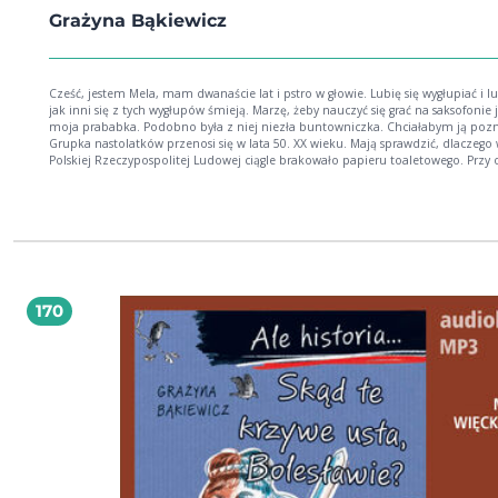
Grażyna Bąkiewicz
Cześć, jestem Mela, mam dwanaście lat i pstro w głowie. Lubię się wygłupiać i lu
jak inni się z tych wygłupów śmieją. Marzę, żeby nauczyć się grać na saksofonie 
moja prababka. Podobno była z niej niezła buntowniczka. Chciałabym ją poz
Grupka nastolatków przenosi się w lata 50. XX wieku. Mają sprawdzić, dlaczego
Polskiej Rzeczypospolitej Ludowej ciągle brakowało papieru toaletowego. Przy 
dowiedzą się, dlaczego w PRL świętowanie było obowiązkowe, a noszenie kol
skarpetek i niektóre żarty zakazane pod groźbą surowych kar! Dziwne? Wcale n
niedalekiej przyszłości nauka historii wygląda zupełnie inaczej Szczególnie gdy
nauczycielem jest pan Cebula. Wydanie papierowe, bogato zilustrowane przez 
Nowickiego, zawiera edukacyjne komiksy, których specjalnie opracowanych i
wzbogaconych motywem muzycznym można posłuchać również w audiobooku.
Grażyna Bąkiewicz historyczka, nauczycielka, pisarka. Łodzianka. Ukończyła wydział
filozoficzno-historyczny na Uniwersytecie Łódzkim. Autorka kilkunastu książek.
170
debiutancką powieść O melba! otrzymała I nagrodę IBBY Książka Roku 2002. Dwie
kolejne: Stan podgorączkowy (2003) i Będę u Klary (2004), także skierowane do
młodego odbiorcy, równie dobrze przyjęte zostały przez dorosłych czytelników
Korniszonek (2004), powieść dla dzieci, został uhonorowany przez Poznański P
Nowości Wydawniczych i Bibliotekę Ossolińskich jako Książka Jesieni 2004 r. Mu
butelce, powieść przeznaczona dla nastolatków, nominowana została do nagr
literackiej Srebrny kałamarz 2008. Ale historia Mieszko, ty wikingu! otrzymała
wyróżnienie w 23. edycji Ogólnopolskiej Nagrody Literackiej im. Kornela
Makuszyńskiego 2016. Grażyna Bąkiewicz pisze z ogromną przyjemnością zar
dla dorosłych, jak i młodych czytelników. Prowadzi też warsztaty pisania bajek.
Powyższy opis pochodzi od wydawcy.