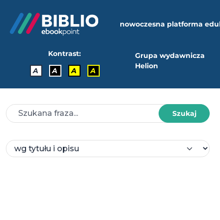
nowoczesna platforma edu
Kontrast:
Grupa wydawnicza
Helion
A
A
A
A
Szukaj