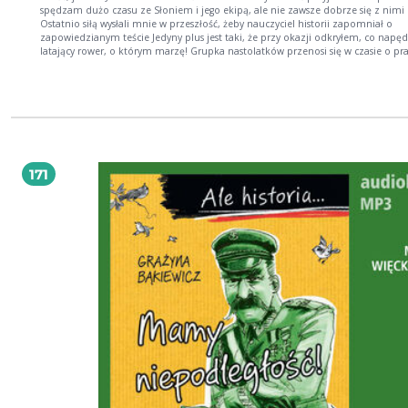
spędzam dużo czasu ze Słoniem i jego ekipą, ale nie zawsze dobrze się z nimi
Ostatnio siłą wysłali mnie w przeszłość, żeby nauczyciel historii zapomniał o
zapowiedzianym teście Jedyny plus jest taki, że przy okazji odkryłem, co napę
latający rower, o którym marzę! Grupka nastolatków przenosi się w czasie o prawie
1000 lat, żeby wyjaśnić, skąd się wziął przydomek króla Bolesława Krzywoustego
Odpowiedzi jest wiele, a szukając tej właściwej, uczniowie dowiedzą się również
oznaczały postrzyżyny, kto nosił giezło, jak można było podsłuchiwać przez
kamienne ściany czy kto mieszkał na podgrodziu. Dziwne? Wcale nie! W niedal
przyszłości nauka historii wygląda zupełnie inaczej Szczególnie gdy nauczyciele
pan Cebula. Seria Ale historia z humorem przekazuje fakty historyczne i ciekaw
W ósmej części przeczytacie między innymi o gruźliczance, czynach społecznyc
nowomowie, a także o tym, jak można było zostać wrogiem ludu i kim był stac
171
kolejkowy. Wydanie papierowe, bogato zilustrowane przez Artura Nowickiego,
zawiera edukacyjne komiksy, których specjalnie opracowanych i wzbogaconych
motywem muzycznym można posłuchać również w audiobooku. Grażyna Bąkiewicz
historyczka, nauczycielka, pisarka. Łodzianka. Ukończyła wydział filozoficzno-
historyczny na Uniwersytecie Łódzkim. Autorka kilkunastu książek. Za debiuta
powieść O melba! otrzymała I nagrodę IBBY Książka Roku 2002. Dwie kolejne: Stan
podgorączkowy (2003) i Będę u Klary (2004), także skierowane do młodego odbi
równie dobrze przyjęte zostały przez dorosłych czytelników. Korniszonek (2004)
powieść dla dzieci, został uhonorowany przez Poznański Przegląd Nowości
Wydawniczych i Bibliotekę Ossolińskich jako Książka Jesieni 2004 r. Muchy w but
powieść przeznaczona dla nastolatków, nominowana została do nagrody litera
Srebrny kałamarz 2008. Ale historia Mieszko, ty wikingu! otrzymała wyróżnienie
edycji Ogólnopolskiej Nagrody Literackiej im. Kornela Makuszyńskiego 2016. Gr
Bąkiewicz pisze z ogromną przyjemnością zarówno dla dorosłych, jak i młody
czytelników. Prowadzi też warsztaty pisania bajek. Powyższy opis pochodzi od
wydawcy.