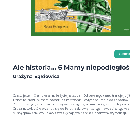
AUDIOB
Ale historia... 6 Mamy niepodległoś
Grażyna Bąkiewicz
Cześć, jestem Ola i uważam, że życie jest super! Od pewnego czasu trenuję ju-jit
Trener twierdzi, że mam zadatki na mistrzynię i wytypował mnie do zawodów.
Problem w tym, że rodzice muszą wyrazić zgodę, a moi myślą, że chodzę na ba
Grupa nastolatków przenosi się do Polski z dziewiętnastego i dwudziestego wie
Muszą sprawdzić, czy Polacy zawdzięczają wolność sobie samym, czy sytuacji
międzynarodowej. Ale to nie wszystko, dzieciaki mają tajny plan. Chcą odnaleź
monety, na które przetopione zostały korony i berła polskich królów, i odtwor
nich te korony. Dziwne? Wcale nie! W niedalekiej przyszłości nauka historii wyg