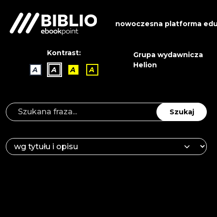
nowoczesna platforma edu
Kontrast:
Grupa wydawnicza
Helion
A
A
A
A
Szukaj