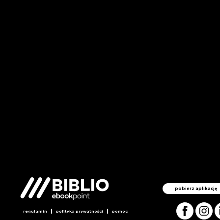
pobierz aplikację
|
|
regulamin
polityka prywatności
pomoc