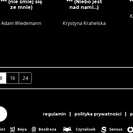
*** (nie śmiej się
*** (Niebo jest
*
ze mnie)
nad nami...)
K
Adam Wiedemann
Krystyna Krahelska
8
16
24
|
|
regulamin
polityka prywatności
int
Beya
Bezdroza
Czytalisek
Sensus