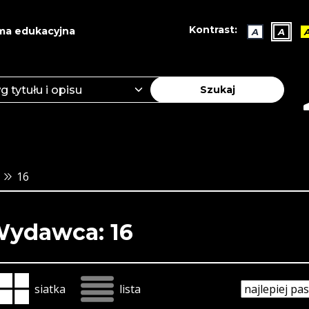
Kontrast:
ma edukacyjna
A
A
Szukaj
16
ydawca: 16
siatka
lista