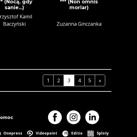
** (Nocą, gdy
*** (Non omnis
sanie...)
moriar)
rzysztof Kamil
Baczyński
Zuzanna Ginczanka
1
2
3
4
5
»
pomoc
Onepress
Videopoint
Editio
Sploty