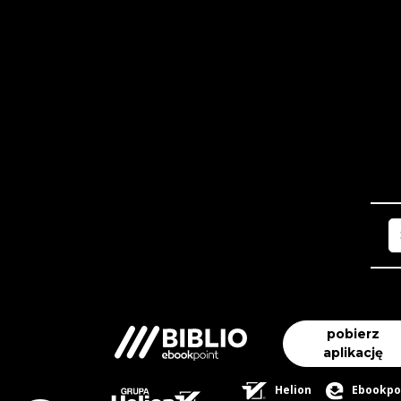
pobierz
aplikację
Helion
Ebookpo