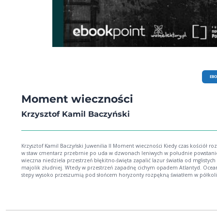
EB
Moment wieczności
Krzysztof Kamil Baczyński
Krzysztof Kamil Baczyński Juwenilia II Moment wieczności Kiedy czas kościół rozparty
w staw cmentarz przebrnie po uda w dzwonach leniwych w południe powstanie
wieczna niedziela przestrzeń błękitno-święta zapalić lazur światła od mglistych
majolik złudniej. Wtedy w przestrzeń zapadnę cichym opadem Atlantyd. Oceany jak
stepy wysoko przeszumią pod słońcem horyzonty rozpękną światłem w półkoli
rampy dwa napięcia błękitu odprężą się w dwie równoległe. . . . . . . .... Krzyszto
Baczyński Ur. 22 stycznia 1921 r. w Warszawie Zm. 4 sierpnia 1944 r. w Warszawi
Najważniejsze dzieła: Pokolenie, Historia, Bez imienia, Dwie miłości, Z głową na
karabinie Poeta, rysownik. Twórczość poetycką rozpoczął już jako uczeń gimnazjum
im. Stefana Batorego w Warszawie, gdzie w 1939 r. zdał maturę. Związany ze