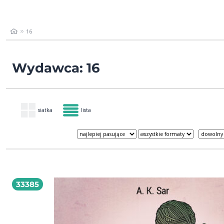
16
Wydawca: 16
siatka
lista
33385