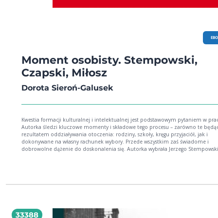
EB
Moment osobisty. Stempowski,
Czapski, Miłosz
Dorota Sieroń-Galusek
Kwestia formacji kulturalnej i intelektualnej jest podstawowym pytaniem w pracy.
Autorka śledzi kluczowe momenty i składowe tego procesu – zarówno te będące
rezultatem oddziaływania otoczenia: rodziny, szkoły, kręgu przyjaciół, jak i
dokonywane na własny rachunek wybory. Przede wszystkim zaś świadome i
dobrowolne dążenie do doskonalenia się. Autorka wybrała Jerzego Stempowskiego,
Józefa Czapskiego i Czesława Miłosza nie tylko jako ludzi działających wspólnie,
współtworzących emigracyjny krąg „kultury”. Nade wszystko jako osoby ukształtowane
wedle pewnych wzorców i przez całe życie kroczące konsekwentnie drogą myślenia
osobnego. Recenzje książki ukazały się w czasopismach: - „Nowe Książki” nr 6/2014, s.
28; - „Przegląd Polityczny” 2014, nr 125, s. 204.
33388