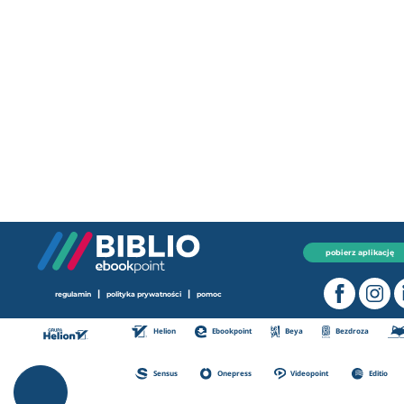
pobierz aplikację
|
|
regulamin
polityka prywatności
pomoc
Helion
Ebookpoint
Beya
Bezdroza
Sensus
Onepress
Videopoint
Editio