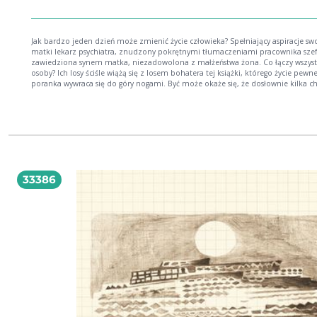
Jak bardzo jeden dzień może zmienić życie człowieka? Spełniający aspiracje swo
matki lekarz psychiatra, znudzony pokrętnymi tłumaczeniami pracownika szef
zawiedziona synem matka, niezadowolona z małżeństwa żona. Co łączy wszyst
osoby? Ich losy ściśle wiążą się z losem bohatera tej książki, którego życie pewn
poranka wywraca się do góry nogami. Być może okaże się, że dosłownie kilka ch
podczas których tracimy wewnętrzną równowagę, jest w stanie na zawsze przekr
to, co budowaliśmy przez lata... Jak bardzo oczekiwania, osądy i decyzje innych osób
wpływają na naszą codzienność? I czy da się nie zwariować w świecie pełnym
powierzchownych opinii i krzywdzących stereotypów? A.K. Sar (RASKA) autorka
powieści obyczajowej pod tytułem Moment, czyli po nitce do kłębka opubliko
po raz pierwszy w 2019 roku.
33386