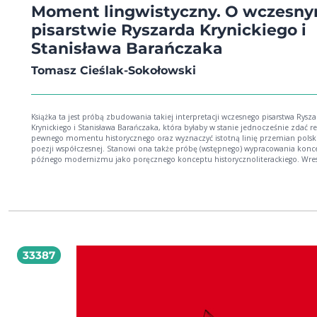
Moment lingwistyczny. O wczesn
pisarstwie Ryszarda Krynickiego i
Stanisława Barańczaka
Tomasz Cieślak-Sokołowski
Książka ta jest próbą zbudowania takiej interpretacji wczesnego pisarstwa Rysz
Krynickiego i Stanisława Barańczaka, która byłaby w stanie jednocześnie zdać re
pewnego momentu historycznego oraz wyznaczyć istotną linię przemian polsk
poezji współczesnej. Stanowi ona także próbę (wstępnego) wypracowania konce
późnego modernizmu jako poręcznego konceptu historycznoliterackiego. Wres
stara się przetestować pewien język interpretacji modernistycznej poezji, które
punktów inicjalnych szukać by można w (paradoksalnym) uścisku amerykańskie
dekonstrukcji i rosyjskiego formalizmu. Moment lingwistyczny jest jednak –
niezależnie od mniej lub bardziej doraźnych celów mu towarzyszących – nade
wszystko relacją z pewnego „rodzinnego romansu”. Drogi wiodące od tekstu do
tekstu, ścieżki – z czasem mocno już zarośnięte i słabo czytelne – prowadzące 
wiersza do wiersza stanowią dla mnie w tej książce podstawową przestrzeń
interpretacyjnego (zarazem) trudu i przyjemności. (ze Wstępu)
33387