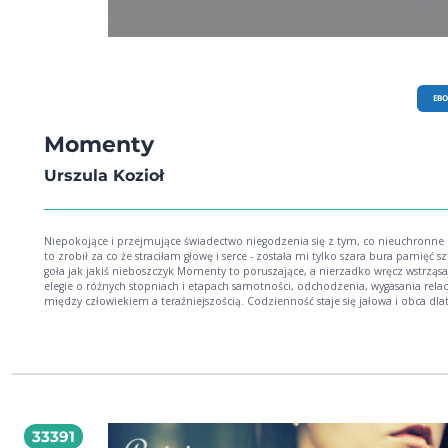
EB
Momenty
Urszula Kozioł
Niepokojące i przejmujące świadectwo niegodzenia się z tym, co nieuchronne kto mi
to zrobił za co że straciłam głowę i serce - została mi tylko szara bura pamięć sztywna i
goła jak jakiś nieboszczyk Momenty to poruszające, a nierzadko wręcz wstrząsające
elegie o różnych stopniach i etapach samotności, odchodzenia, wygasania relac
między człowiekiem a teraźniejszością. Codzienność staje się jałowa i obca dla
że prawdziwy świat przeminął istniał w relacjach z ludźmi, którzy już odeszli. To być
może najbardziej autobiograficzny, a zarazem najmroczniejszy tom Urszuli Koz
przez to autentyczny i boleśnie realistyczny, ustawiający się w kontrze wobec
stoicyzmu.
33391