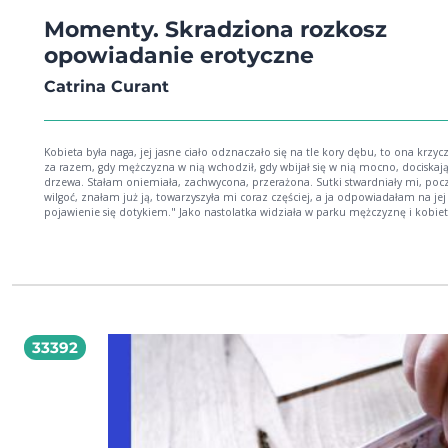
Momenty. Skradziona rozkosz
opowiadanie erotyczne
Catrina Curant
Kobieta była naga, jej jasne ciało odznaczało się na tle kory dębu, to ona krzyc
za razem, gdy mężczyzna w nią wchodził, gdy wbijał się w nią mocno, dociskaj
drzewa. Stałam oniemiała, zachwycona, przerażona. Sutki stwardniały mi, po
wilgoć, znałam już ją, towarzyszyła mi coraz częściej, a ja odpowiadałam na jej
pojawienie się dotykiem." Jako nastolatka widziała w parku mężczyznę i kobie
splecionych w miłosnym uścisku. Wtedy pierwszy raz poczuła się wolna od tego
wkładało jej w głowę konserwatywne środowisko. Chciała poczuć się jak obser
kobieta. To był moment. Chwilowe zatrzymanie świata i ucieczka. Ale wspomn
pozostało w niej na dłużej. Po dziesięciu latach nieobecności Margaret wraca d
miejscowości, w której spędziła młodość. Dziś zarządza biznesem i ma szansę
osiągnąć niebywały sukces. Wtedy w jej życiu pojawia się tajemniczy mężczyzna,
dawne wspomnienie odżywa. Czy tym razem pożądanie wygra z chęcią ucieczk
33392