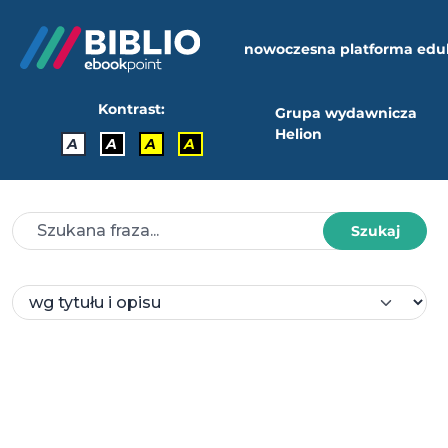
nowoczesna platforma edu
Kontrast:
Grupa wydawnicza
Helion
A
A
A
A
Szukaj