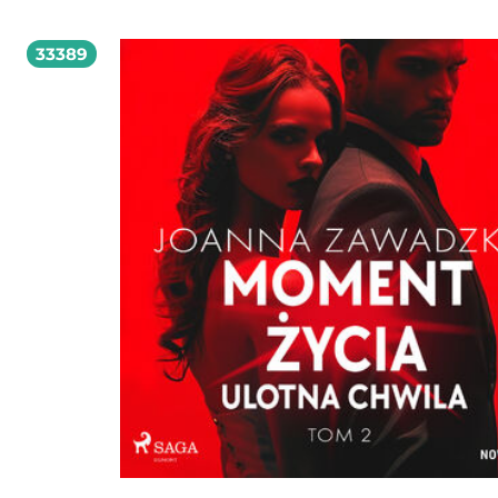
środowiskiem młodzieży lewicowej, m.in. z organizacją Spartakus działającą
półlegalnie w szkołach średnich. W czasie okupacji niemieckiej zbliżył się do
ugrupowań socjalistycznych, wydających podziemne pisma Płomienie i Droga.
33389
1943 r. uczestniczył w tajnych kompletach polonistycznych, w tymże roku wstąp
Harcerskich Grup Szturmowych, które stały się zalążkiem batalionu AK Zośka o
ukończył konspiracyjną szkołę podchorążych rezerwy. Uczestnik powstania
warszawskiego; poległ w walce przy Placu Teatralnym (Pałac Blanka); w parę tyg
później zginęła w powstaniu żona poety Barbara, którą poślubił w 1942 r. Nie li
dwóch zbiorków odbitych na hektografie w 7 egzemplarzach w 1940 r. i kilku w
w antologiach Pieśń niepodległa i Słowo prawdziwe, zdążył ogłosić, pod
pseudonimem Jan Bugaj, dwa konspiracyjne zbiory: Wiersze wybrane (1942) i A
poetycki (1944) wydane nakładem Drogi. W 2018 roku został pośmiertnie odz
Krzyżem Komandorskim Orderu Odrodzenia Polski. Kupując książkę wspierasz
fundację Nowoczesna Polska, która propaguje ideę wolnej kultury. Wolne Lektu
biblioteka internetowa, rozwijana pod patronatem Ministerstwa Edukacji Naro
W jej zbiorach znajduje się kilka tysięcy utworów, w tym wiele lektur szkolnych
zalecanych do użytku przez MEN, które trafiły już do domeny publicznej. Wszys
dzieła są odpowiednio opracowane - opatrzone przypisami oraz motywami.