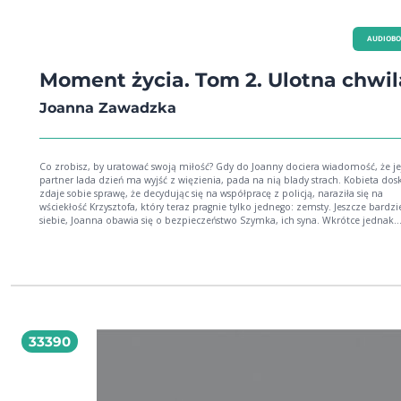
AUDIOB
Moment życia. Tom 2. Ulotna chwil
Joanna Zawadzka
Co zrobisz, by uratować swoją miłość? Gdy do Joanny dociera wiadomość, że jej
partner lada dzień ma wyjść z więzienia, pada na nią blady strach. Kobieta dos
zdaje sobie sprawę, że decydując się na współpracę z policją, naraziła się na
wściekłość Krzysztofa, który teraz pragnie tylko jednego: zemsty. Jeszcze bardzie
siebie, Joanna obawia się o bezpieczeństwo Szymka, ich syna. Wkrótce jednak
okazuje się, że spotkanie po latach przebiega zupełnie inaczej, niż to sobie
wyobrażała. Uczucia, o których oboje sądzili, że już dawno wygasły, nagle ożywa
nowo. Jednak droga do szczęścia w tym przypadku nie będzie prosta: niedok
sprawy z przeszłości i ludzie, którzy niegdyś zostali w nie zamieszani, nie pozw
tak łatwo usunąć w cień. Czy mimo wszystko Joannie i Krzysztofowi uda się
wykorzystać drugą szansę na miłość? Joanna Zawadzka autorka romansu mafijnego
pod tytułem Moment życia. Ulotna chwila opublikowanego po raz pierwszy w 
roku.
33390