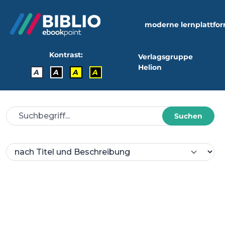
moderne lernplattfo
Kontrast:
Verlagsgruppe
Helion
A
A
A
A
Suchen