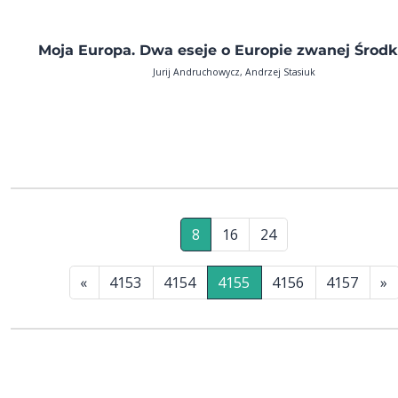
Moja Europa. Dwa eseje o Europie zwanej Środ
Jurij Andruchowycz, Andrzej Stasiuk
8
16
24
«
4153
4154
4155
4156
4157
»