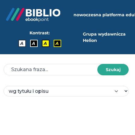
nowoczesna platforma edu
Kontrast:
Grupa wydawnicza
Helion
A
A
A
A
Szukaj