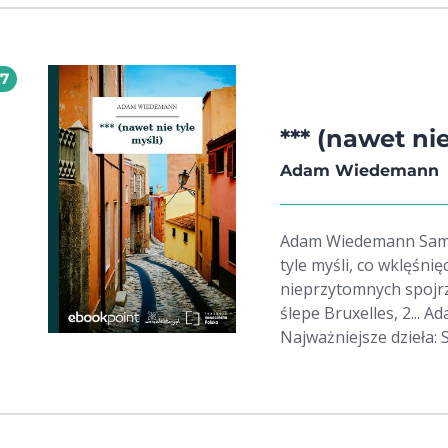
17
*** (nawet nie
Adam Wiedemann
Adam Wiedemann Samczyk *** (nawet nie tyle myśli) nawet nie
tyle myśli, co wklęśni
nieprzytomnych spojrz
ślepe Bruxelles, 2... Adam Wiedemann ur. 24 grudnia 1967
Najważniejsze dzieła: 
(2007), Filtry (2009), Dywan (2010), Z ruche
tłumacz, krytyk literac
Uniwersytecie Jagiell
Nagrody Literackiej N