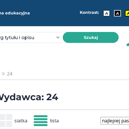
Kontrast:
ma edukacyjna
A
A
Szukaj
24
ydawca: 24
siatka
lista