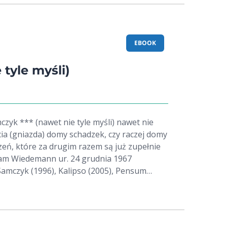
EBOOK
 tyle myśli)
ęcia (gniazda) domy schadzek, czy raczej domy
eń, które za drugim razem są już zupełnie
Samczyk (1996), Kalipso (2005), Pensum
m (2015) Poeta, prozaik,
ki i muzyczny. Absolwent filologii polskiej na
ońskim. Był trzykrotnie nominowany do
ike. W 1999 został laureatem Nagrody