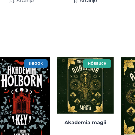
J. J. Arcanjo
J.J. Arcanjo
E-BOOK
HÖRBUCH
Akademia magii