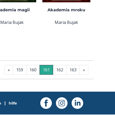
ademia magii
Akademia mroku
Maria Bujak
Maria Bujak
«
159
160
161
162
163
»
|
n
hilfe