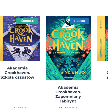
HÖRBUCH
E-BOOK
Akademia
Crookhaven.
Szkoła oszustów
Akademia
Crookhaven.
Zapomniany
labirynt