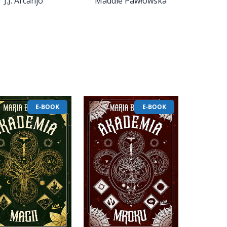
J.J. Arcanjo
Maddie Pawłowska
E-BOOK
E-BOOK