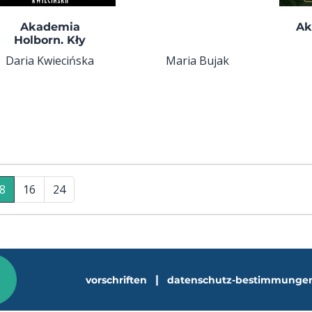
Akademia
Ak
Holborn. Kły
Daria Kwiecińska
Maria Bujak
8
16
24
|
vorschriften
datenschutz-bestimmunge