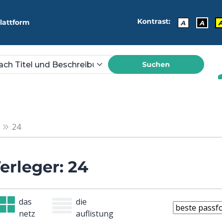
Kontrast:
lattform
A
A
Suchen
24
erleger: 24
das
die
netz
auflistung