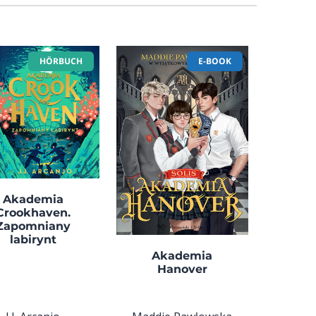
HÖRBUCH
E-BOOK
Akademia
Crookhaven.
Zapomniany
labirynt
Akademia
Hanover