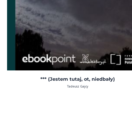
*** (Jestem tutaj, ot, niedbały)
Tadeusz Gajcy