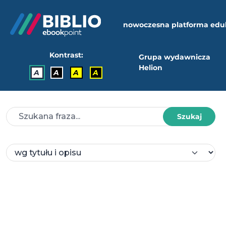
nowoczesna platforma edu
Kontrast:
Grupa wydawnicza
Helion
A
A
A
A
Szukaj