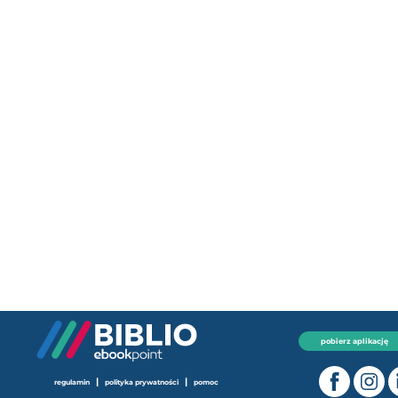
pobierz aplikację
|
|
regulamin
polityka prywatności
pomoc