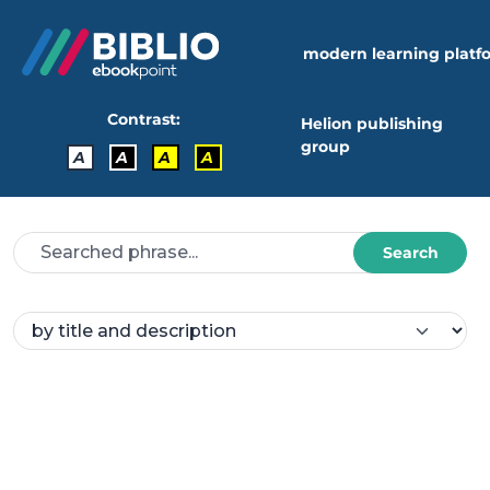
modern learning platf
Contrast:
Helion publishing
group
A
A
A
A
Search