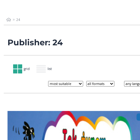
24
Publisher: 24
grid
list