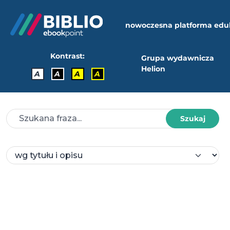
nowoczesna platforma edu
Kontrast:
Grupa wydawnicza
Helion
A
A
A
A
Szukaj