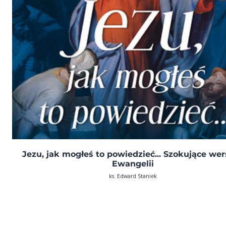
Jezu, jak mogłeś to powiedzieć... Szokujące we
Ewangelii
ks. Edward Staniek