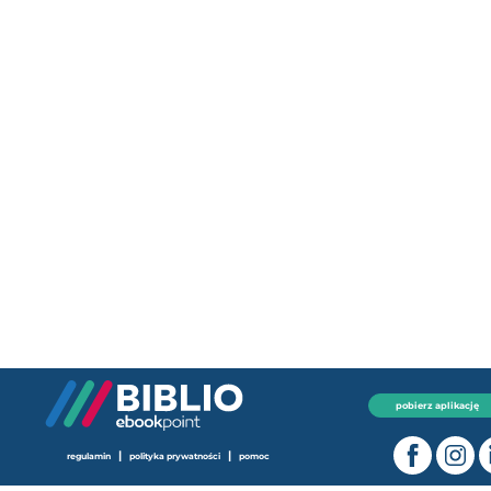
pobierz aplikację
|
|
regulamin
polityka prywatności
pomoc