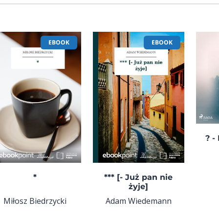
EBOOK
EBOOK
? -
*
*** [- Już pan nie
żyje]
Miłosz Biedrzycki
Adam Wiedemann