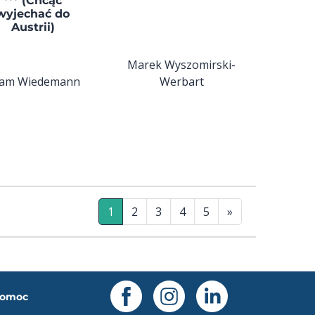
*** (Chcąc
wyjechać do
Austrii)
Marek Wyszomirski-
am Wiedemann
Werbart
1
2
3
4
5
»
omoc