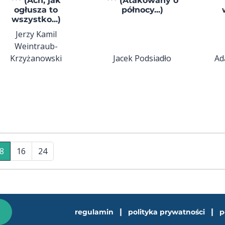
*** (Ach, jak
*** (Atakowany o
ogłusza to
północy...)
wszystko...)
Jerzy Kamil
Weintraub-
Krzyżanowski
Jacek Podsiadło
Ad
8
16
24
|
|
regulamin
polityka prywatności
p