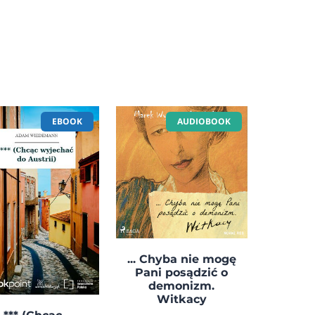
EBOOK
AUDIOBOOK
... Chyba nie mogę
Pani posądzić o
demonizm.
Witkacy