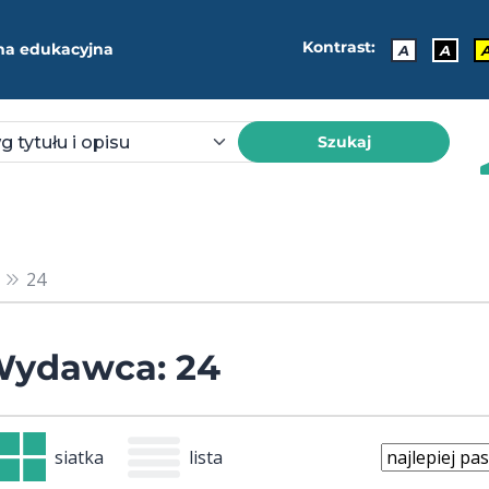
Kontrast:
ma edukacyjna
A
A
Szukaj
24
ydawca: 24
siatka
lista