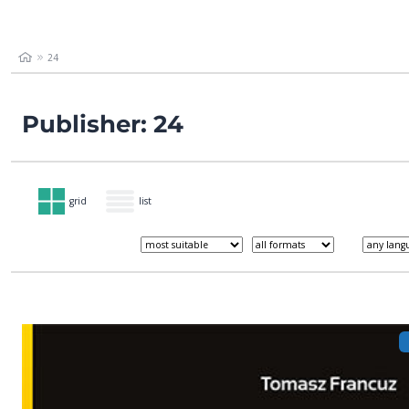
24
Publisher: 24
grid
list