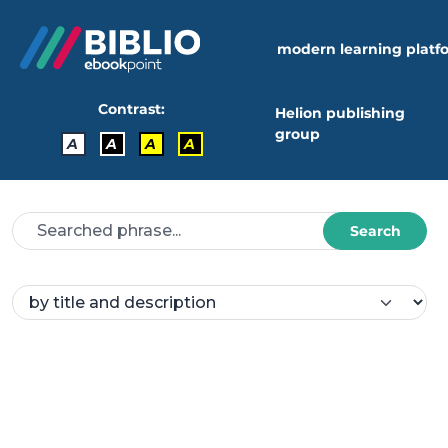
modern learning platf
Contrast:
Helion publishing
group
A
A
A
A
Search