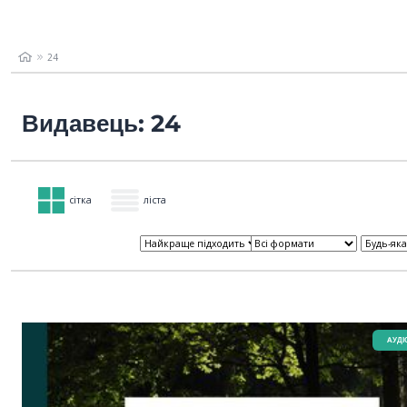
24
Видавець: 24
сітка
ліста
AУДІ