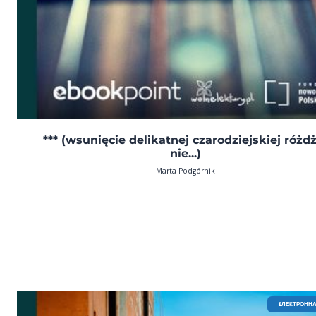
*** (wsunięcie delikatnej czarodziejskiej różd
nie...)
Marta Podgórnik
EЛЕКТРОННА