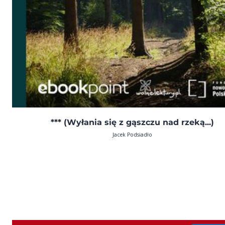
*** (Wyłania się z gąszczu nad rzeką...)
Jacek Podsiadło