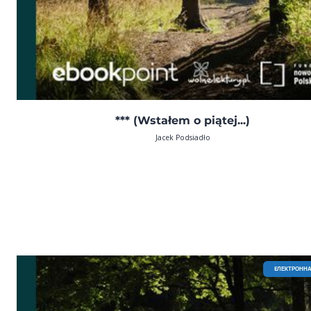
*** (Wstałem o piątej...)
Jacek Podsiadło
EЛЕКТРОННА