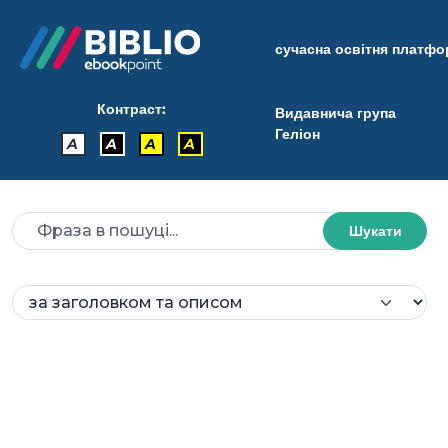
сучасна освітня платф
Контраст:
Видавнича група
Геліон
A
A
A
A
Шукати