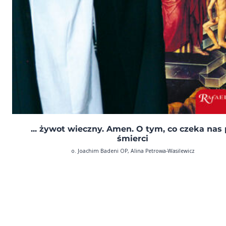
... żywot wieczny. Amen. O tym, co czeka nas
śmierci
o. Joachim Badeni OP, Alina Petrowa-Wasilewicz