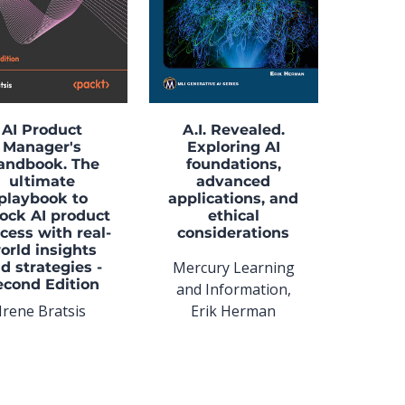
AI Product
A.I. Revealed.
Manager's
Exploring AI
andbook. The
foundations,
ultimate
advanced
playbook to
applications, and
ock AI product
ethical
cess with real-
considerations
orld insights
Mercury Learning
d strategies -
econd Edition
and Information,
Irene Bratsis
Erik Herman