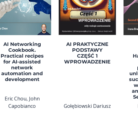
AI Networking
AI PRAKTYCZNE
Cookbook.
PODSTAWY
Practical recipes
CZĘŚĆ 1
H
for AI-assisted
WPROWADZENIE
network
automation and
unl
development
suc
w
an
S
Eric Chou, John
Capobianco
Gołębiowski Dariusz