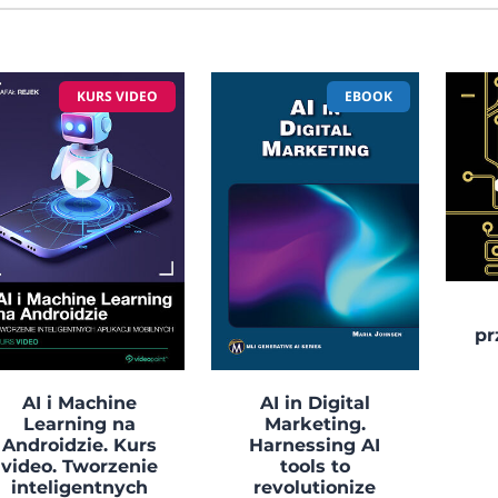
KURS VIDEO
EBOOK
pr
AI i Machine
AI in Digital
Learning na
Marketing.
Androidzie. Kurs
Harnessing AI
video. Tworzenie
tools to
inteligentnych
revolutionize