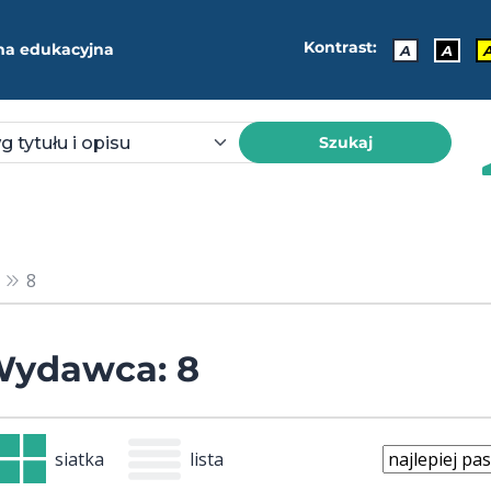
Kontrast:
ma edukacyjna
A
A
Szukaj
8
ydawca: 8
siatka
lista