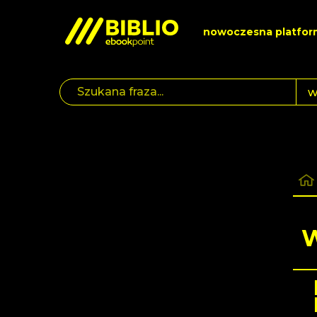
nowoczesna platfor
W