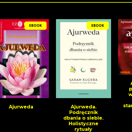
EBOOK
EBOOK
p
w
sta
Ajurweda
Ajurweda.
Podręcznik
dbania o siebie.
Holistyczne
rytuały