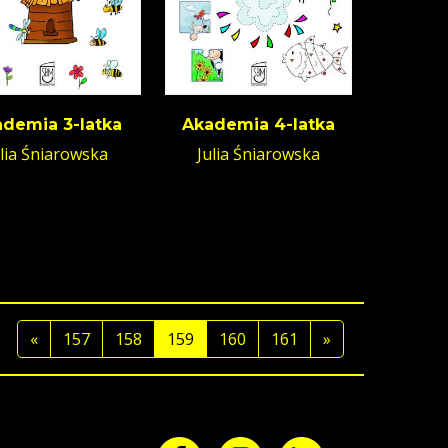
demia 3-latka
Akademia 4-latka
ulia Śniarowska
Julia Śniarowska
«
157
158
159
160
161
»