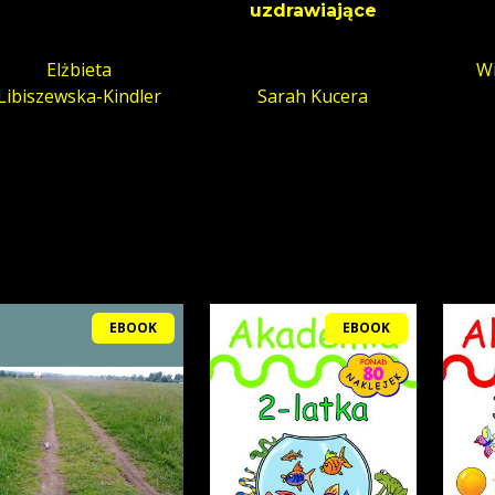
uzdrawiające
Elżbieta
Wi
Libiszewska-Kindler
Sarah Kucera
EBOOK
EBOOK