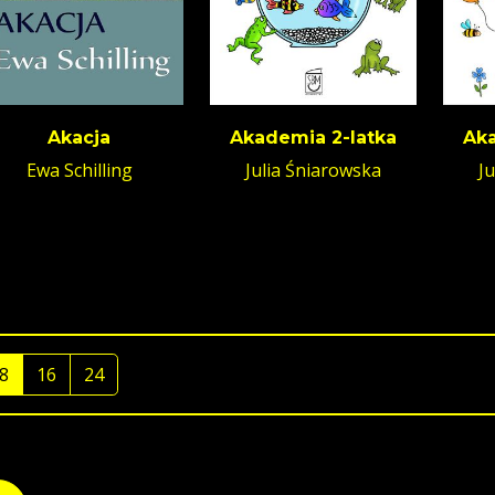
Akacja
Akademia 2-latka
Aka
Ewa Schilling
Julia Śniarowska
J
8
16
24