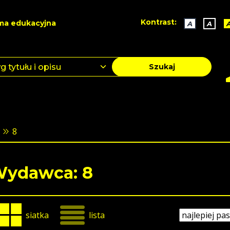
Kontrast:
ma edukacyjna
A
A
Szukaj
8
ydawca: 8
siatka
lista