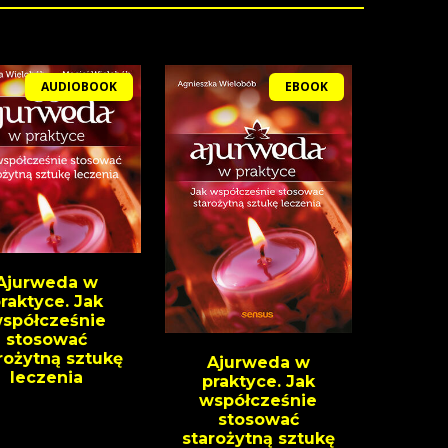
AUDIOBOOK
EBOOK
Ajurweda w
raktyce. Jak
spółcześnie
stosować
rożytną sztukę
Ajurweda w
leczenia
praktyce. Jak
współcześnie
stosować
starożytną sztukę