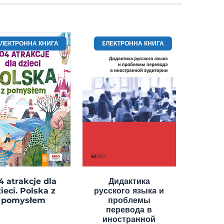
EЛЕКТРОННА КНИГА
EЛЕКТРОННА КНИГА
4 atrakcje dla
Дидактика
ieci. Polska z
русского языка и
pomysłem
проблемы
перевода в
иностранной