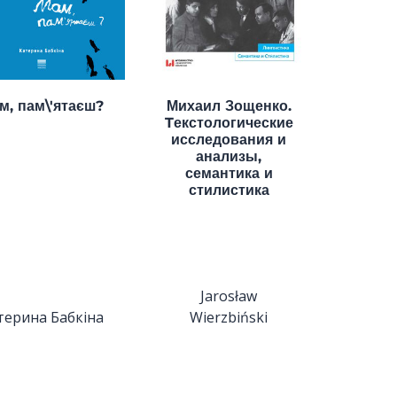
м, пам\'ятаєш?
Михаил Зощенко.
Tекстологические
исследования и
анализы,
семантика и
стилистика
Jarosław
терина Бабкіна
Wierzbiński