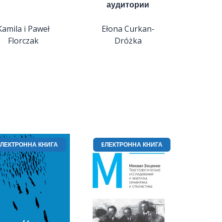
аудитории
Kamila i Paweł
Ełona Curkan-
Florczak
Dróżka
EЛЕКТРОННА КНИГА
EЛЕКТРОННА КНИГА