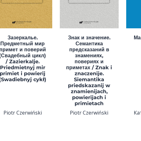
Зазеркалье.
Знак и значение.
Ма
Предметный мир
Семантика
примет и поверий
предсказаний в
(Свадебный цикл)
знамениях,
/ Zazierkalje.
повериях и
Priedmietnyj mir
приметах / Znak i
primiet i powierij
znaczenije.
(Swadiebnyj cykł)
Siemantika
priedskazanij w
znamienijach,
powierijach i
primietach
Piotr Czerwiński
Piotr Czerwiński
Ка