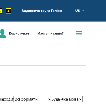
Видавнича група Геліон
UK
A
A
Користувач
Маєте питання?