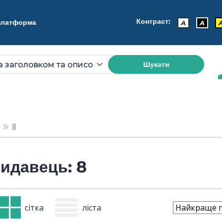
Контраст:
 платформа
A
A
Шукати
8
идавець: 8
сітка
ліста