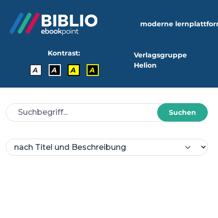
moderne lernplattfo
Kontrast:
Verlagsgruppe
Helion
A
A
A
A
Suchen