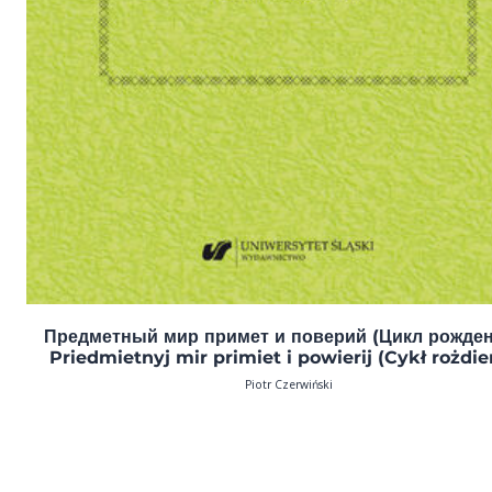
Предметный мир примет и поверий (Цикл рожден
Priedmietnyj mir primiet i powierij (Cykł rożdie
Piotr Czerwiński