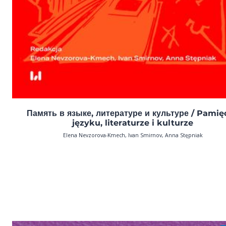
Память в языке, литературе и культуре / Pamię
języku, literaturze i kulturze
Elena Nevzorova-Kmech, Ivan Smirnov, Anna Stępniak