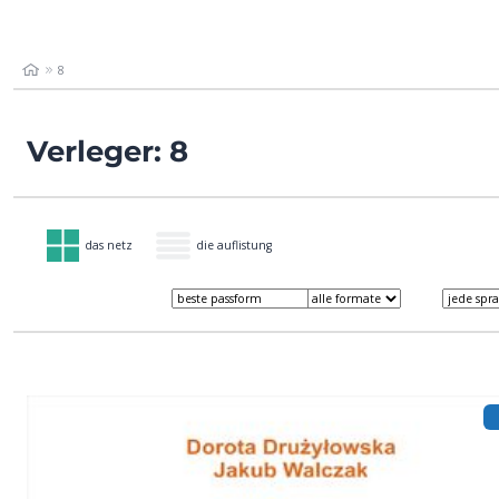
8
Verleger: 8
das netz
die auflistung