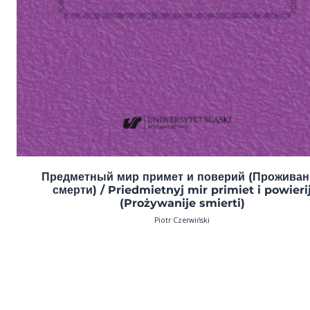
Предметный мир примет и поверий (Проживан
смерти) / Priedmietnyj mir primiet i powieri
(Prożywanije smierti)
Piotr Czerwiński