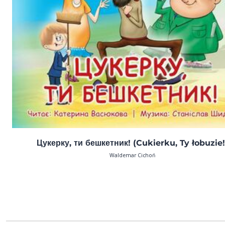
Цукерку, ти бешкетник! (Cukierku, Ty łobuzie!
Waldemar Cichoń