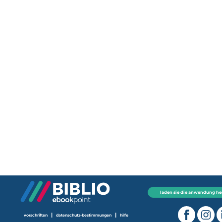
laden sie die anwendung he
|
|
vorschriften
datenschutz-bestimmungen
hilfe