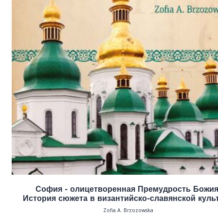
София - олицетворенная Премудрость Божия
История сюжета в византийско-славянской куль
Zofia A. Brzozowska