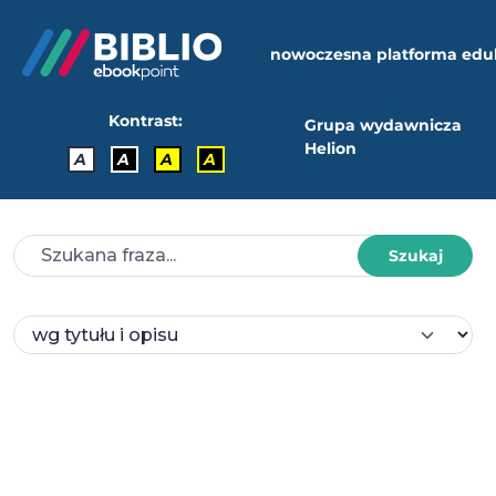
nowoczesna platforma edu
Kontrast:
Grupa wydawnicza
Helion
A
A
A
A
Szukaj