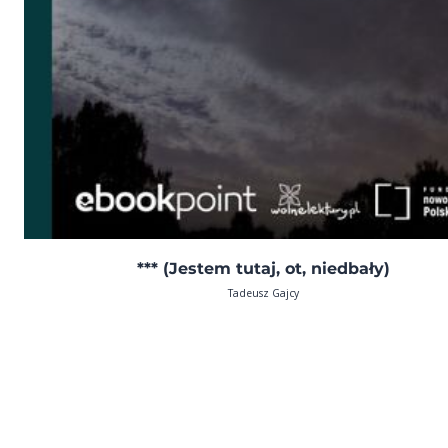
*** (Jestem tutaj, ot, niedbały)
Tadeusz Gajcy