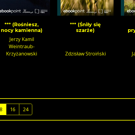
*** (Rośniesz,
*** (Śniły się
nocy kamienna)
szarże)
pr
Jerzy Kamil
Weintraub-
Krzyżanowski
Zdzisław Stroiński
J
8
16
24