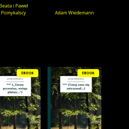
Beata i Paweł
Pomykalscy
Adam Wiedemann
EBOOK
EBOOK