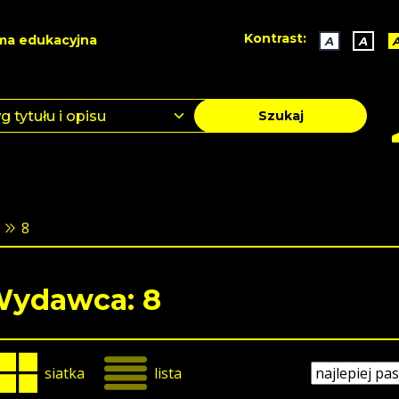
Kontrast:
ma edukacyjna
A
A
Szukaj
8
ydawca: 8
siatka
lista