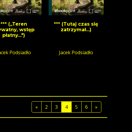
*** (,,Teren
*** (Tutaj czas się
ywatny, wstęp
zatrzymał...)
płatny...")
acek Podsiadło
Jacek Podsiadło
«
2
3
4
5
6
»