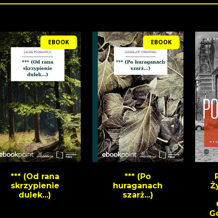
EBOOK
EBOOK
*** (Od rana
*** (Po
skrzypienie
huraganach
Ż
dulek...)
szarż...)
G