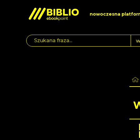
nowoczesna platfor
W