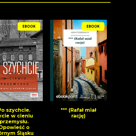
EBOOK
EBOOK
Po szychcie.
*** (Rafał miał
ycie w cieniu
rację)
przemysłu.
Opowieść o
órnym Śląsku