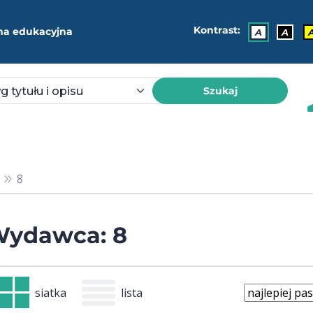
Kontrast:
ma edukacyjna
A
A
Szukaj
8
ydawca: 8
siatka
lista