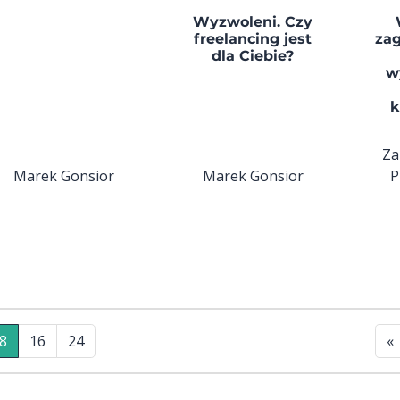
Wyzwoleni. Czy
freelancing jest
zag
dla Ciebie?
w
k
Za
Marek Gonsior
Marek Gonsior
P
8
16
24
«