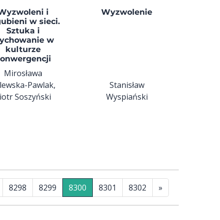
Wyzwoleni i
Wyzwolenie
ubieni w sieci.
Sztuka i
ychowanie w
kulturze
onwergencji
Mirosława
lewska-Pawlak,
Stanisław
iotr Soszyński
Wyspiański
8298
8299
8300
8301
8302
»