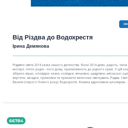
EB
Від Різдва до Водохрестя
Ірина Демянова
Різдвяні свята 2014 казка нашого дитинства. Вони 2014 диво, радість, таїна
містерії, тепло родін - ного дому, приналежність до рідного краю. У цій кн
зібрано вірші, оповідки, казки, колядки, віншівки, щедрівки, авторські сце
вертепи, загадки, примовки та прикмети величних святкувань Різдва, Свя
Василя (старого Нового року), Водохрестя. Книжка адресована школярам
молодших і середніх класів, педагогам дошкільних закладів, керівникам д
фольклорних колективів, батькам для сімейного прочитання.
66784