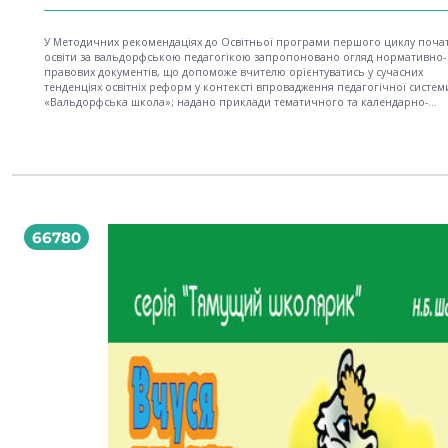
У Методичних рекомендаціях до Освітньої програми першого циклу поча
освіти за вальдорфською педагогікою запропоновано огляд нормативно-
правових документів, що допоможе вчителю орієнтуватись у сучасних
тенденціях освітніх реформ у контексті впровадження педагогічної систем
«Вальдорфська школа»; надано приклади тематичного та календарно-
тематичного планування головних уроків за Освітньою програмою перш
циклу початкової освіти за вальдорфською педагогікою; актуалізовано п
ритмічної організації освітнього процесу та формалізовано це в орієнтов
формах розкладу занять; запропоновано до розгляду питання готовності 
до школи; описано концептуальний підхід вальдорфської педагогіки до
формування предметно-просторової складової освітнього середовища;
узагальнено підходи щодо структури головного уроку Вальдорфської шко
надано приклади таких уроків; визначено нові підходи до оцінювання
66780
навчального поступу учнів. Рекомендовано для педагогів та батьків, чиї д
навчаються у закладі освіти, що працює за вальдорфською педагогікою,
педагогічних працівників інших закладів загальної середньої освіти, слуха
курсів підвищення кваліфікації інститутів післядипломної педагогічної осві