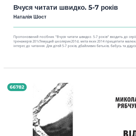
Вчуся читати швидко. 5-7 років
Наталія Шост
Пропонований посібник "Вчуся читати швидко. 5-7 років" входить до серії
тренажерів 201cТямущий школярик201d, мета яких 2014 прищепити малю
інтерес до читання. Для дітей 5-7 років, дбайливих батьків, бабусь та дідусі
66782