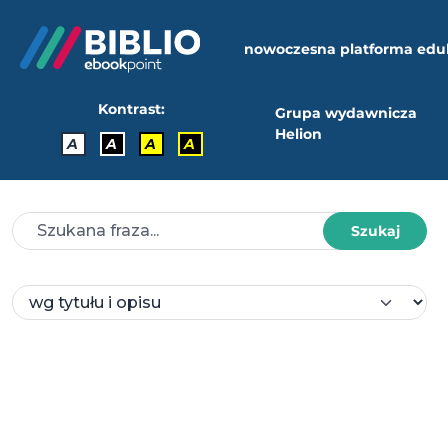
nowoczesna platforma edu
Kontrast:
Grupa wydawnicza
Helion
A
A
A
A
Szukaj