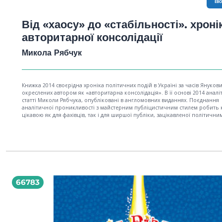
EB
Від «хаосу» до «стабільності». хроні
авторитарної консолідації
Микола Рябчук
Книжка 2014 своєрідна хроніка політичних подій в Україні за часів Януков
окреслених автором як «авторитарна консолідація». В її основі 2014 аналі
статті Миколи Рябчука, опубліковані в англомовних виданнях. Поєднання
аналітичної проникливості з майстерним публіцистичним стилем робить 
цікавою як для фахівців, так і для ширшої публіки, зацікавленої політични
процесами в реґіоні.
66783