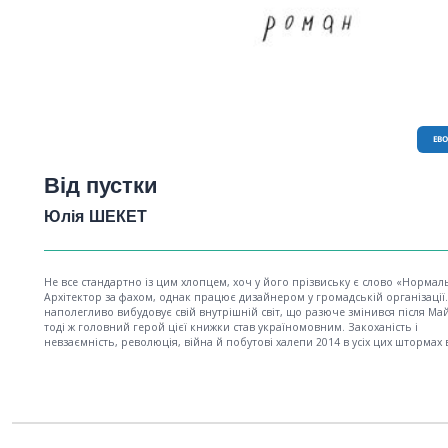
EB
Від пустки
Юлія ШЕКЕТ
Не все стандартно із цим хлопцем, хоч у його прізвиську є слово «Нормал
Архітектор за фахом, однак працює дизайнером у громадській організації.
наполегливо вибудовує свій внутрішній світ, що разюче змінився після Ма
тоді ж головний герой цієї книжки став україномовним. Закоханість і
невзаємність, революція, війна й побутові халепи 2014 в усіх цих штормах
дошукатися сенсу. Іноді то ще важче, ніж зобразити «реалістичного дракон
який усміхається зі спини». Але він хлопець упертий. Може, одного дня йо
відкриється, як залишатися живим у світі, який важко назвати нормальним.
Може, колись саме йому відкриється фундаментальна закономірність про 
влаштований світ...