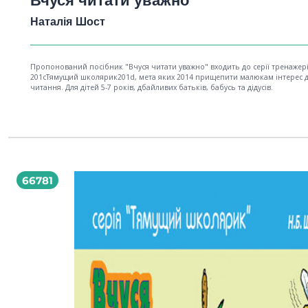
Вчуся читати уважно
Наталія Шост
Пропонований посібник "Вчуся читати уважно" входить до серії тренажер
201cТямущий школярик201d, мета яких 2014 прищепити малюкам інтерес 
читання. Для дітей 5-7 років, дбайливих батьків, бабусь та дідусів.
66781