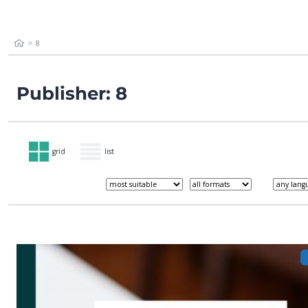
8
Publisher: 8
grid
list