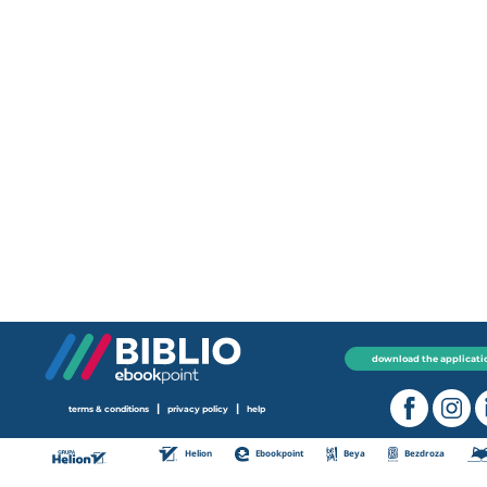
download the applicati
|
|
terms & conditions
privacy policy
help
Helion
Ebookpoint
Beya
Bezdroza