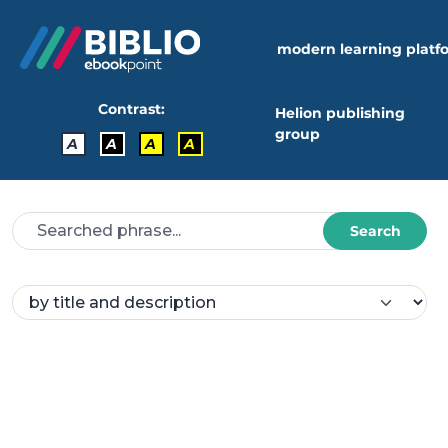
modern learning platf
Contrast:
Helion publishing
group
A
A
A
A
Search