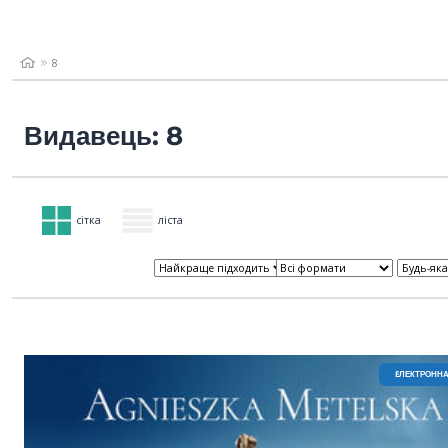
8
Видавець: 8
сітка
ліста
EЛЕКТРОННА