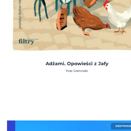
Adżami. Opowieści z Jafy
Yossi Granovski
EЛЕКТРОННА