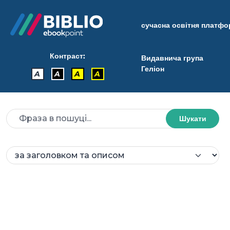
сучасна освітня платф
Контраст:
Видавнича група
Геліон
A
A
A
A
Шукати