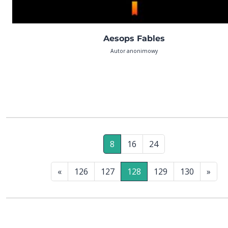
Aesops Fables
Autor anonimowy
8
16
24
«
126
127
128
129
130
»