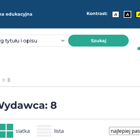
Kontrast:
ma edukacyjna
A
A
Szukaj
8
ydawca: 8
siatka
lista