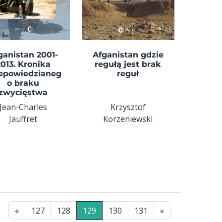
ganistan 2001-
Afganistan gdzie
2013. Kronika
regułą jest brak
epowiedzianeg
reguł
o braku
zwycięstwa
Jean-Charles
Krzysztof
Jauffret
Korzeniewski
«
127
128
129
130
131
»