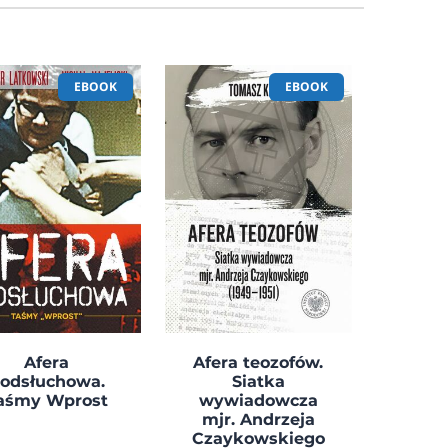
EBOOK
EBOOK
Afera
Afera teozofów.
odsłuchowa.
Siatka
aśmy Wprost
wywiadowcza
mjr. Andrzeja
Czaykowskiego