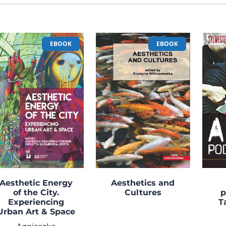
EBOOK
EBOOK
Aesthetic Energy
Aesthetics and
of the City.
Cultures
p
Experiencing
T
Urban Art & Space