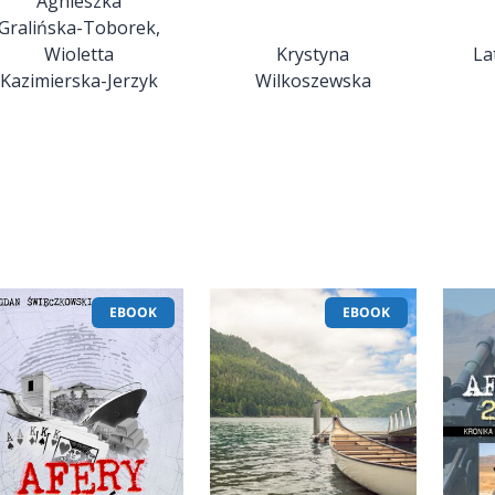
Agnieszka
Gralińska-Toborek,
Wioletta
Krystyna
La
Kazimierska-Jerzyk
Wilkoszewska
EBOOK
EBOOK