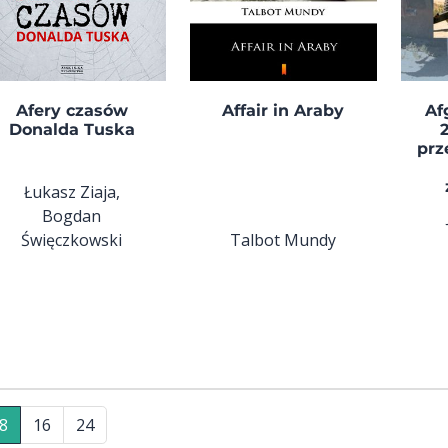
Afery czasów
Affair in Araby
Af
Donalda Tuska
prz
Łukasz Ziaja,
Bogdan
Święczkowski
Talbot Mundy
8
16
24