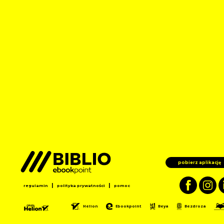
pobierz aplikację
|
|
regulamin
polityka prywatności
pomoc
Helion
Ebookpoint
Beya
Bezdroza