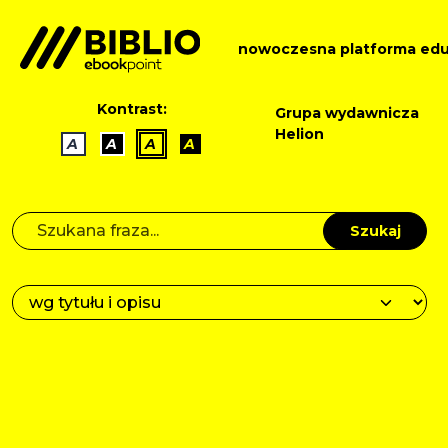
nowoczesna platforma edu
Kontrast:
Grupa wydawnicza
Helion
A
A
A
A
Szukaj