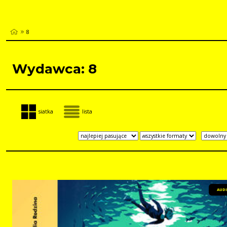
8
Wydawca: 8
siatka
lista
AUD