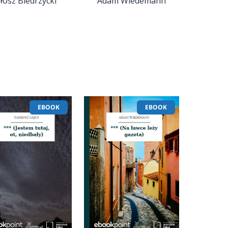
łosz Biedrzycki
Adam Wiedemann
EBOOK
EBOOK