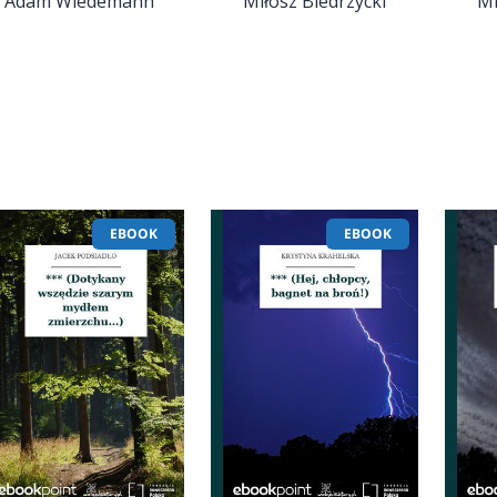
Adam Wiedemann
Miłosz Biedrzycki
Mi
EBOOK
EBOOK