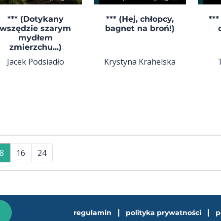
*** (Dotykany
*** (Hej, chłopcy,
***
wszędzie szarym
bagnet na broń!)
mydłem
zmierzchu...)
Jacek Podsiadło
Krystyna Krahelska
8
16
24
|
|
regulamin
polityka prywatności
p