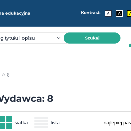
Kontrast:
ma edukacyjna
A
A
Szukaj
8
ydawca: 8
siatka
lista