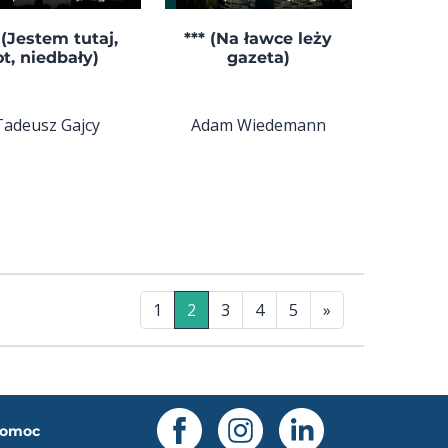
 (Jestem tutaj,
*** (Na ławce leży
ot, niedbały)
gazeta)
Tadeusz Gajcy
Adam Wiedemann
1
2
3
4
5
»
omoc