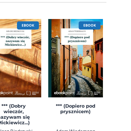
EBOOK
EBOOK
*** (Dobry
*** (Dopiero pod
wieczór,
prysznicem)
nazywam się
ickiewicz...)