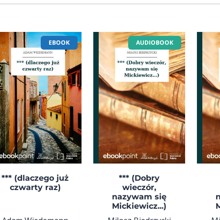
EBOOK
AUDIOBOOK
*** (dlaczego już
*** (Dobry
czwarty raz)
wieczór,
nazywam się
Mickiewicz...)
M