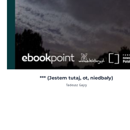
*** (Jestem tutaj, ot, niedbały)
Tadeusz Gajcy