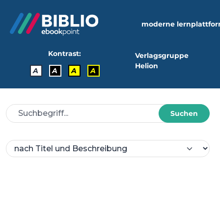
moderne lernplattfo
Kontrast:
Verlagsgruppe
Helion
A
A
A
A
Suchen