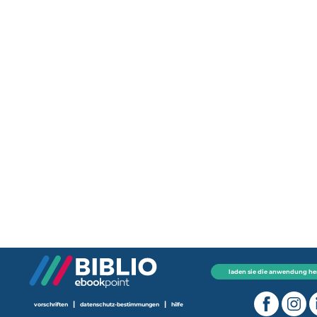
laden sie die anwendung he
|
|
vorschriften
datenschutz-bestimmungen
hilfe