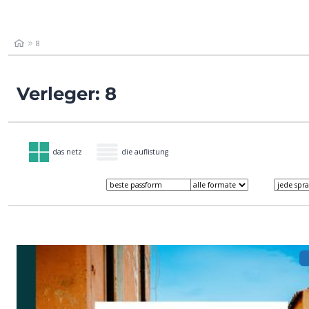
8
Verleger: 8
das netz
die auflistung