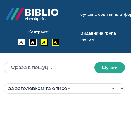
сучасна освітня платф
Контраст:
Видавнича група
Геліон
A
A
A
A
Шукати