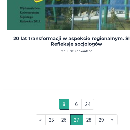
20 lat transformacji w aspekcie regionalnym. Śl
Refleksje socjologów
red. Urszula Swadźba
8
16
24
«
25
26
27
28
29
»