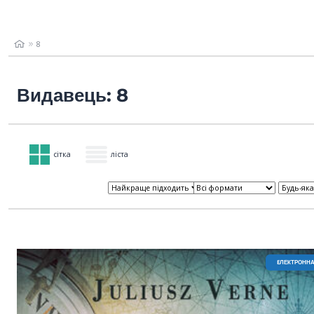
8
Видавець: 8
сітка
ліста
EЛЕКТРОННА