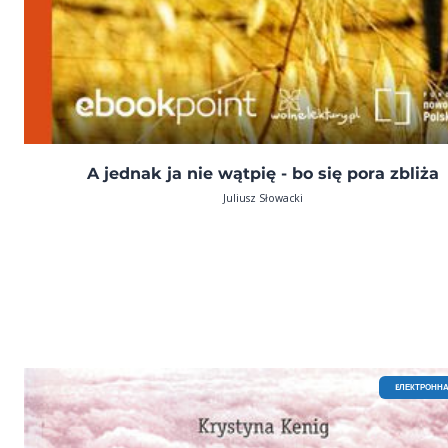
A jednak ja nie wątpię - bo się pora zbliża
Juliusz Słowacki
EЛЕКТРОННА