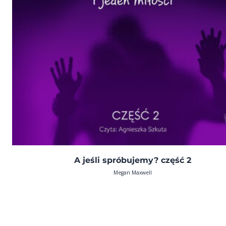
A jeśli spróbujemy? część 2
Megan Maxwell