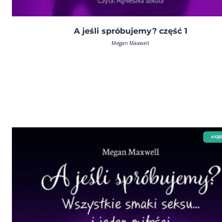
A jeśli spróbujemy? część 1
Megan Maxwell
AУДІ