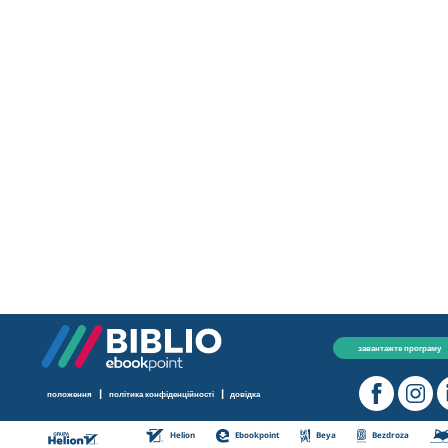
завантажте програму
|
|
положення
політика конфіденційності
довідка
Helion
Ebookpoint
Beya
Bezdroza