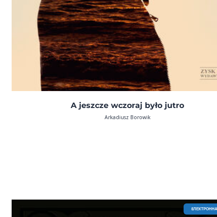
A jeszcze wczoraj było jutro
Arkadiusz Borowik
EЛЕКТРОННА