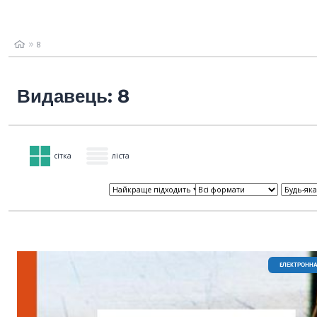
8
Видавець: 8
сітка
ліста
EЛЕКТРОННА