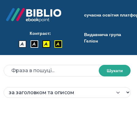
сучасна освітня платф
Контраст:
Видавнича група
Геліон
A
A
A
A
Шукати