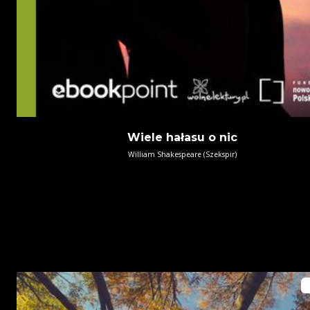
Wiele hałasu o nic
William Shakespeare (Szekspir)