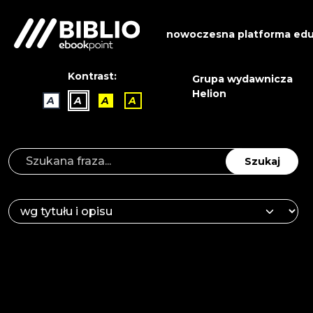
nowoczesna platforma edu
Kontrast:
Grupa wydawnicza
Helion
A
A
A
A
Szukaj