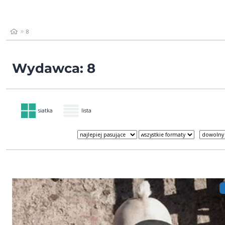
8
Wydawca: 8
siatka
lista