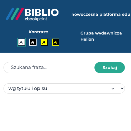
nowoczesna platforma edu
Kontrast:
Grupa wydawnicza
Helion
A
A
A
A
Szukaj