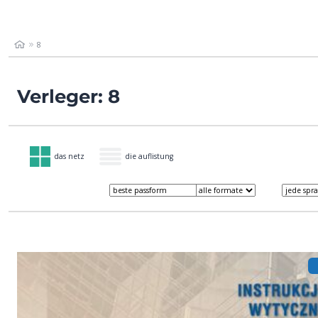
8
Verleger: 8
das netz
die auflistung