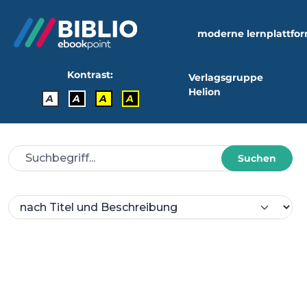
moderne lernplattfo
Kontrast:
Verlagsgruppe
Helion
A
A
A
A
Suchen