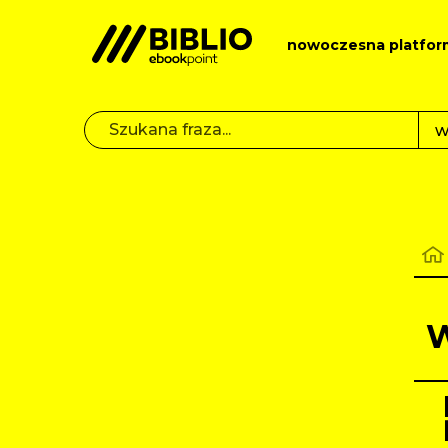
nowoczesna platfor
W