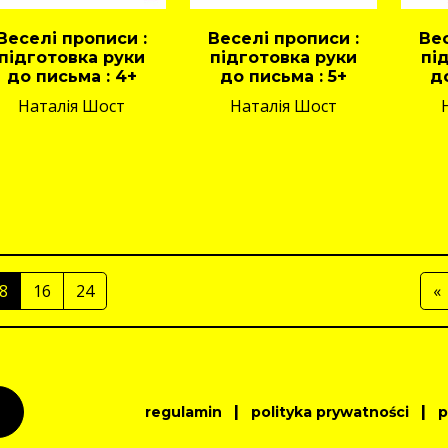
Веселі прописи :
Веселі прописи :
Вес
підготовка руки
підготовка руки
пі
до письма : 4+
до письма : 5+
д
Наталія Шост
Наталія Шост
8
16
24
«
|
|
regulamin
polityka prywatności