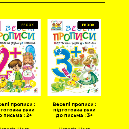
EBOOK
EBOOK
елі прописи :
Веселі прописи :
дготовка руки
підготовка руки
о письма : 2+
до письма : 3+