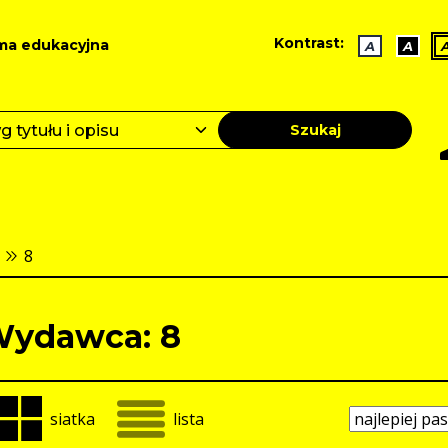
Kontrast:
ma edukacyjna
A
A
Szukaj
8
ydawca: 8
siatka
lista