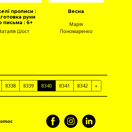
елі прописи :
Весна
дготовка руки
о письма : 6+
Марія
Наталія Шост
Пономаренко
8338
8339
8340
8341
8342
»
pomoc