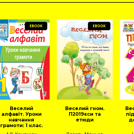
EBOOK
EBOOK
Веселий
Веселий гном.
Вес
алфавіт. Уроки
П2019єси та
пі
навчання
етюди
д
грамоти: 1 клас.