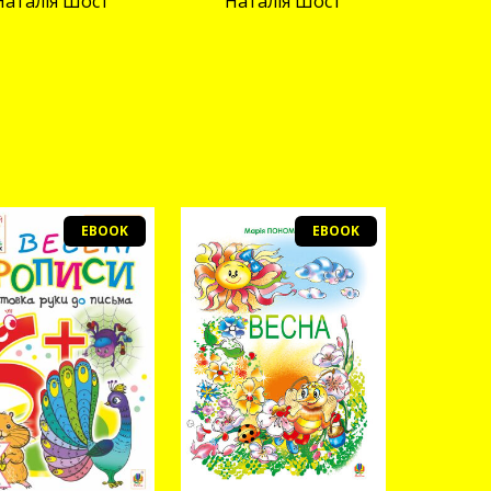
Наталія Шост
Наталія Шост
EBOOK
EBOOK