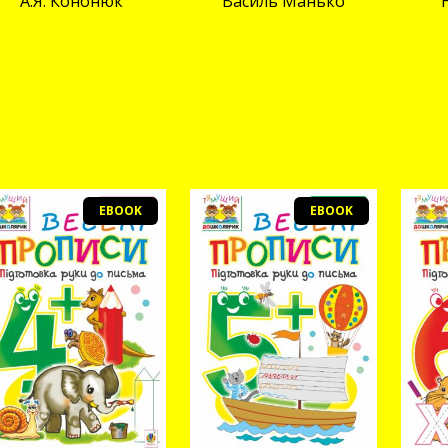
А.Я. Кононюк
Василь Манько
EBOOK
EBOOK