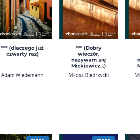
*** (dlaczego już
*** (Dobry
czwarty raz)
wieczór,
nazywam się
Mickiewicz...)
M
Adam Wiedemann
Miłosz Biedrzycki
Mi