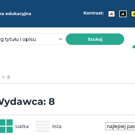
Kontrast:
ma edukacyjna
A
A
Szukaj
8
ydawca: 8
siatka
lista