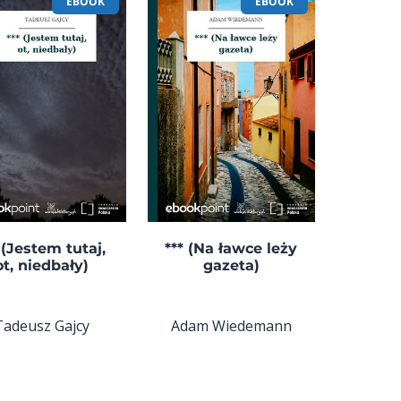
EBOOK
EBOOK
 (Jestem tutaj,
*** (Na ławce leży
ot, niedbały)
gazeta)
Tadeusz Gajcy
Adam Wiedemann