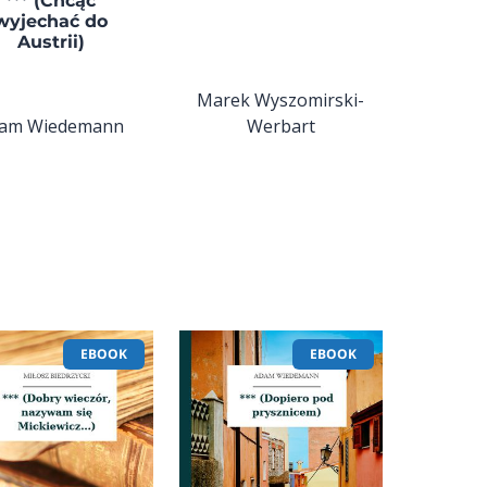
*** (Chcąc
wyjechać do
Austrii)
Marek Wyszomirski-
am Wiedemann
Werbart
EBOOK
EBOOK