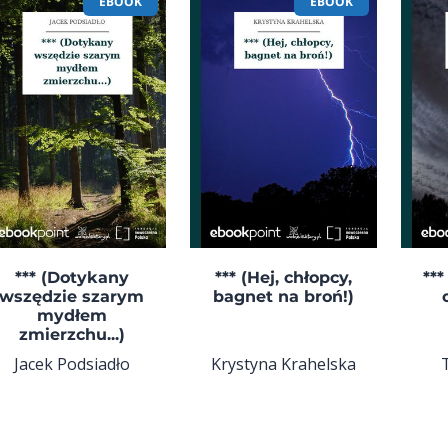
EBOOK
EBOOK
*** (Dotykany
*** (Hej, chłopcy,
***
wszędzie szarym
bagnet na broń!)
mydłem
zmierzchu...)
Jacek Podsiadło
Krystyna Krahelska