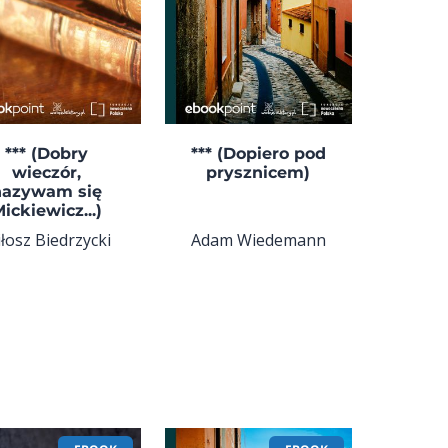
*** (Dobry
*** (Dopiero pod
wieczór,
prysznicem)
nazywam się
ickiewicz...)
łosz Biedrzycki
Adam Wiedemann