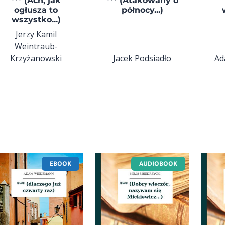
*** (Ach, jak
*** (Atakowany o
ogłusza to
północy...)
wszystko...)
Jerzy Kamil
Weintraub-
Krzyżanowski
Jacek Podsiadło
Ad
EBOOK
AUDIOBOOK