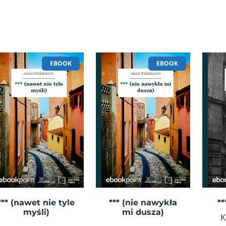
EBOOK
EBOOK
*** (nawet nie tyle
*** (nie nawykła
**
myśli)
mi dusza)
K