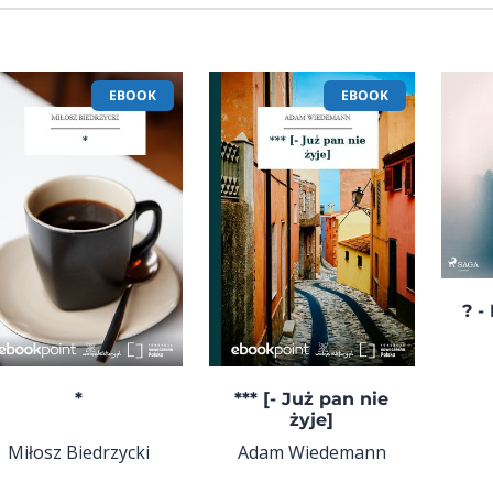
EBOOK
EBOOK
? -
*
*** [- Już pan nie
żyje]
Miłosz Biedrzycki
Adam Wiedemann