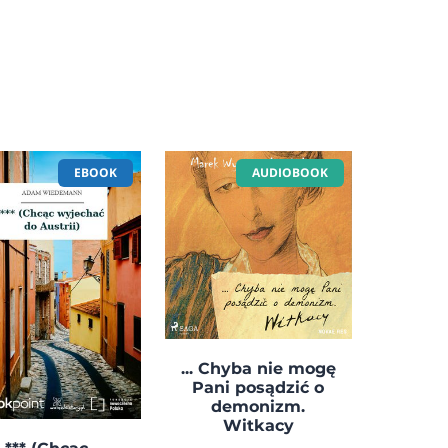
EBOOK
AUDIOBOOK
... Chyba nie mogę
Pani posądzić o
demonizm.
Witkacy