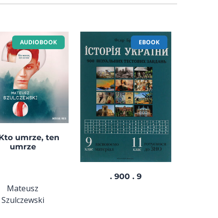
AUDIOBOOK
EBOOK
 Kto umrze, ten
umrze
. 900 . 9
Mateusz
Szulczewski