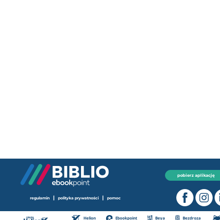
pobierz aplikację
|
|
regulamin
polityka prywatności
pomoc
Helion
Ebookpoint
Beya
Bezdroza