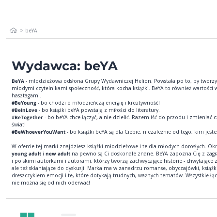
beYA
Wydawca: beYA
BeYA
- młodzieżowa odsłona Grupy Wydawniczej Helion. Powstała po to, by tworzy
młodymi czytelnikami społeczność, która kocha książki. BeYA to również wartości
hasztagami.
#BeYoung
- bo chodzi o młodzieńczą energię i kreatywność!
#BeInLove
- bo książki beYA powstają z miłości do literatury.
#BeTogether
- bo beYA chce łączyć, a nie dzielić. Razem iść do przodu i zmieniać c
świat!
#BeWhoeverYouWant
- bo książki beYA są dla Ciebie, niezależnie od tego, kim jeste
W ofercie tej marki znajdziesz książki młodzieżowe i te dla młodych dorosłych. Okr
young adult
i
new adult
na pewno są Ci doskonale znane. BeYA zapozna Cię z zag
i polskimi autorkami i autorami, którzy tworzą zachwycające historie - chwytające z
ale też skłaniające do dyskusji. Marka ma w zanadrzu romanse, obyczajówki, książk
dreszczykiem emocji i te, które dotykają trudnych, ważnych tematów. Wszystkie łąc
nie można się od nich oderwać!