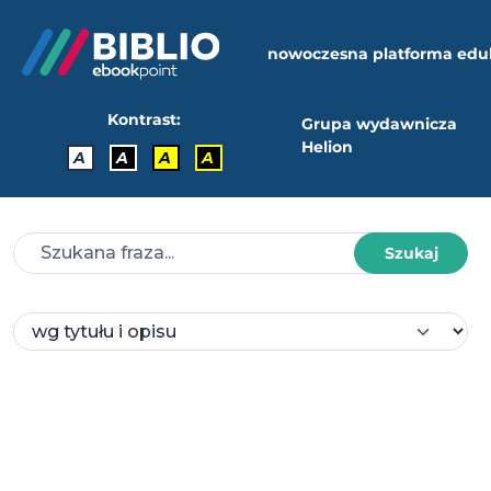
nowoczesna platforma edu
Kontrast:
Grupa wydawnicza
Helion
A
A
A
A
Szukaj