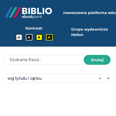
nowoczesna platforma edu
Kontrast:
Grupa wydawnicza
Helion
A
A
A
A
Szukaj