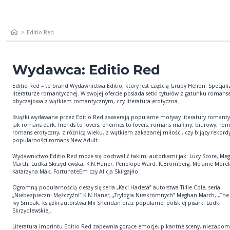
Editio Red
Wydawca: Editio Red
Editio Red – to brand Wydawnictwa Editio, który jest częścią Grupy Helion. Specjali
literaturze romantycznej. W swojej ofercie posiada setki tytułów z gatunku romanse,
obyczajowa z wątkiem romantycznym, czy literatura erotyczna.
Książki wydawane przez Editio Red zawierają popularne motywy literatury romanty
jak romans dark, friends to lovers, enemies to lovers, romans mafijny, biurowy, ro
romans erotyczny, z różnicą wieku, z wątkiem zakazanej miłości, czy bijący rekord
popularności romans New Adult.
Wydawnictwo Editio Red może się pochwalić takimi autorkami jak: Lucy Score, Me
March, Ludka Skrzydlewska, K.N.Haner, Penelope Ward, K.Bromberg, Melanie More
Katarzyna Mak, FortunateEm czy Alicja Skirgajłło.
Ogromną popularnością cieszy się seria „Kaci Hadesa” autorstwa Tillie Cole, seria
„Niebezpieczni Mężczyźni” K.N.Haner, „Trylogia Nieskromnych” Meghan March, „Th
Ivy Smoak, książki autorstwa Mii Sheridan oraz popularnej polskiej pisarki Ludki
Skrzydlewskiej.
Literatura imprintu Editio Red zapewnia gorące emocje, pikantne sceny, niezapo